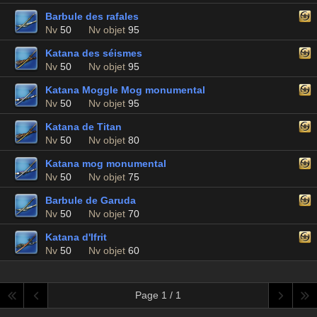
Barbule des rafales
Nv
50
Nv objet
95
Katana des séismes
Nv
50
Nv objet
95
Katana Moggle Mog monumental
Nv
50
Nv objet
95
Katana de Titan
Nv
50
Nv objet
80
Katana mog monumental
Nv
50
Nv objet
75
Barbule de Garuda
Nv
50
Nv objet
70
Katana d'Ifrit
Nv
50
Nv objet
60
Page 1 / 1