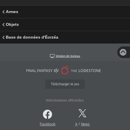
Armes
Objets
Base de données d'Éorzéa
Version de bureau
Télécharger le jeu
Informations officielles
/
Facebook
X
News