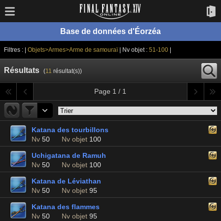
Base de données d'Éorzéa
Filtres : |
Objets>Armes>Arme de samouraï
| Nv objet :
51-100
|
Résultats
(
11
résultat(s))
Page 1 / 1
Katana des tourbillons
Nv
50
Nv objet
100
Uchigatana de Ramuh
Nv
50
Nv objet
100
Katana de Léviathan
Nv
50
Nv objet
95
Katana des flammes
Nv
50
Nv objet
95