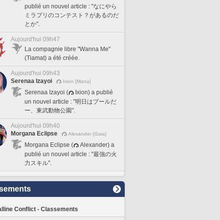
publié un nouvel article : "なにやら
ミラプリのコンテスト？があるのだ
とか".
Aujourd'hui 09h47
La compagnie libre "Wanna Me"
(Tiamat) a été créée.
Aujourd'hui 09h43
Serenaa Izayoi
Ixion [Mana]
Serenaa Izayoi (
Ixion) a publié
un nouvel article : "明日はプールだ
ー、東武動物公園".
Aujourd'hui 09h40
Morgana Eclipse
Alexander [Gaia]
Morgana Eclipse (
Alexander) a
publié un nouvel article : "最強の火
力スキル".
sements
lline Conflict - Classements