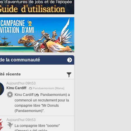
de la communauté
ité récente
Aujourd'hui 09h53
Kinu Cardiff
Pandaemonium [Mana]
Kinu Cardiff (
Pandaemonium) a
commencé un recrutement pour la
compagnie libre "Mr Donuts
(Pandaemonium)".
Aujourd'hui 09h53
La compagnie libre "ooomo"