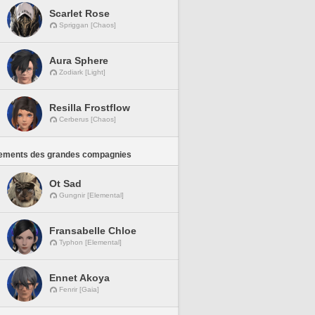
Scarlet Rose
Spriggan [Chaos]
Aura Sphere
Zodiark [Light]
Resilla Frostflow
Cerberus [Chaos]
ements des grandes compagnies
Ot Sad
Gungnir [Elemental]
Fransabelle Chloe
Typhon [Elemental]
Ennet Akoya
Fenrir [Gaia]