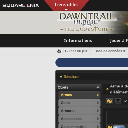
Informations
Jouer à 
Guides du jeu
Base de données d'É
Résultats
Arme à d
Objets
d'élément
Armes
Outils
Armures
Accessoires
Consommables