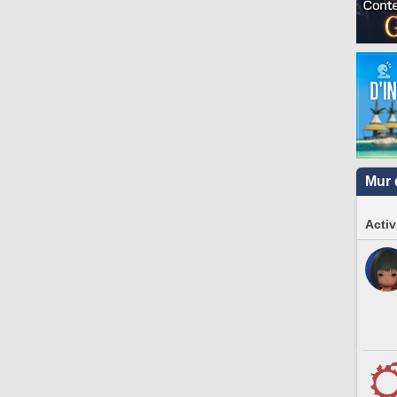
Mur 
Activ