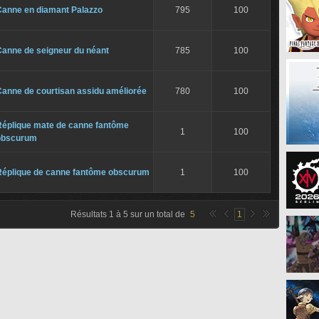
Canne en diamant Palazzo
795
100
Canne de seigneur du néant
785
100
Canne de courtisan assidu améliorée
780
100
Réplique mate de canne fantôme
1
100
obscurum
Réplique de canne fantôme obscurum
1
100
Résultats
1
à
5
sur un total de
5
1