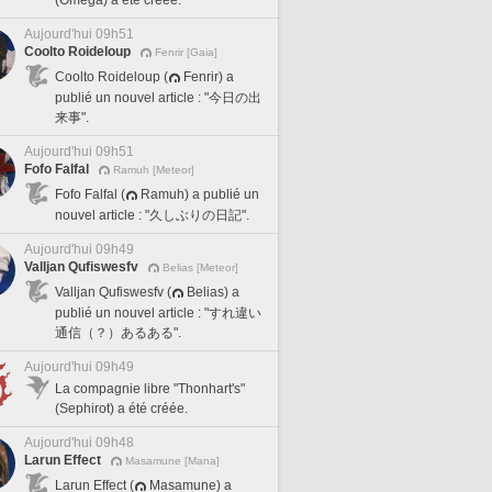
(Omega) a été créée.
Aujourd'hui 09h51
Coolto Roideloup
Fenrir [Gaia]
Coolto Roideloup (
Fenrir) a
publié un nouvel article : "今日の出
来事".
Aujourd'hui 09h51
Fofo Falfal
Ramuh [Meteor]
Fofo Falfal (
Ramuh) a publié un
nouvel article : "久しぶりの日記".
Aujourd'hui 09h49
Valljan Qufiswesfv
Belias [Meteor]
Valljan Qufiswesfv (
Belias) a
publié un nouvel article : "すれ違い
通信（？）あるある".
Aujourd'hui 09h49
La compagnie libre "Thonhart's"
(Sephirot) a été créée.
Aujourd'hui 09h48
Larun Effect
Masamune [Mana]
Larun Effect (
Masamune) a