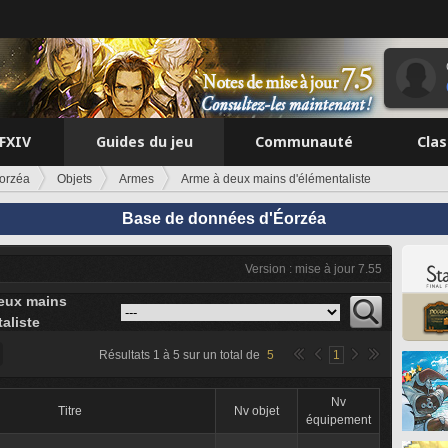
FFXIV
Guides du jeu
Communauté
Cla
orzéa
Objets
Armes
Arme à deux mains d'élémentaliste
Base de données d'Éorzéa
Version : mise à jour 7.55
eux mains
aliste
Résultats
1
à
5
sur un total de
5
1
Nv
Titre
Nv objet
équipement