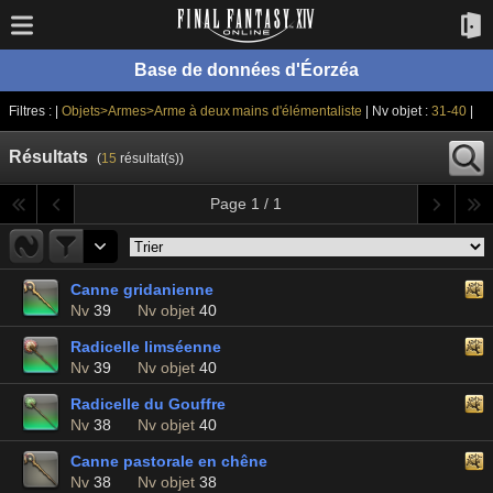
Base de données d'Éorzéa
Filtres : |
Objets>Armes>Arme à deux mains d'élémentaliste
| Nv objet :
31-40
|
Résultats
(
15
résultat(s))
Page 1 / 1
Canne gridanienne
Nv
39
Nv objet
40
Radicelle limséenne
Nv
39
Nv objet
40
Radicelle du Gouffre
Nv
38
Nv objet
40
Canne pastorale en chêne
Nv
38
Nv objet
38