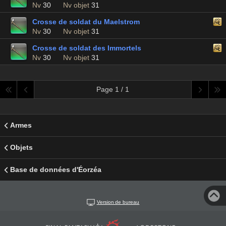
Nv
30
Nv objet
31
Crosse de soldat du Maelstrom
Nv
30
Nv objet
31
Crosse de soldat des Immortels
Nv
30
Nv objet
31
Page 1 / 1
Armes
Objets
Base de données d'Éorzéa
Version de bureau