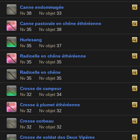
Canne endommagée
Nv
38
Nv objet
33
Canne pastorale en chêne éthéréenne
Nv
35
Nv objet
38
Hurlesang
Nv
35
Nv objet
37
Radicelle en chêne éthéréenne
Nv
35
Nv objet
35
Radicelle en chêne
Nv
35
Nv objet
35
Crosse de campeur
Nv
32
Nv objet
34
Crosse à plumet éthéréenne
Nv
32
Nv objet
32
Crosse corbeau
Nv
32
Nv objet
32
Crosse de soldat des Deux Vipères