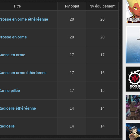
Titre
Nv objet
Nv équipement
Crosse en orme éthéréenne
20
20
Crosse en orme
20
20
Canne en orme
17
17
Canne en orme éthéréenne
17
16
anne pillée
17
15
Radicelle éthéréenne
14
14
adicelle
14
14