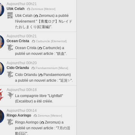
Aujourd'hui 00h21
Ubk Celah
Zeromus [Meteor]
Ubk Celah (
Zeromus) a publié
l'événement "【青魔ログ】Nレイド
たおしまくり(紅蓮編)".
Aujourd'hui 00h21
Ocean Crista
Carbuncle [Elemental]
Ocean Crista (
Carbuncle) a
publié un nouvel article : "鉄血".
Aujourd'hui 00h20
Cido Orlandu
Pandaemonium [Mana]
Cido Orlandu (
Pandaemonium)
a publié un nouvel article : "近況✨".
Aujourd'hui 00h18
La compagnie libre "Lightfall"
(Excalibur) a été créée.
Aujourd'hui 00h14
Ringo Aoringo
Zeromus [Meteor]
Ringo Aoringo (
Zeromus) a
publié un nouvel article : "7月の活
動日記".