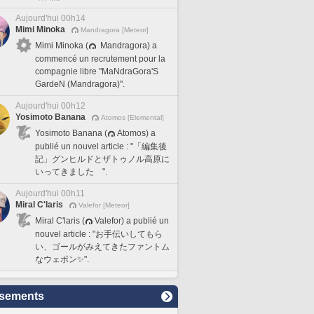
Aujourd'hui 00h14
Mimi Minoka
Mandragora [Meteor]
Mimi Minoka (
Mandragora) a
commencé un recrutement pour la
compagnie libre "MaNdraGora'S
GardeN (Mandragora)".
Aujourd'hui 00h12
Yosimoto Banana
Atomos [Elemental]
Yosimoto Banana (
Atomos) a
publié un nouvel article : "「編集後
記」グンヒルドとザトゥノル高原に
いってきました ".
Aujourd'hui 00h11
Miral C'laris
Valefor [Meteor]
Miral C'laris (
Valefor) a publié un
nouvel article : "お手伝いしてもら
い、ゴールがみえてきたファントム
なウェポン✨".
sements