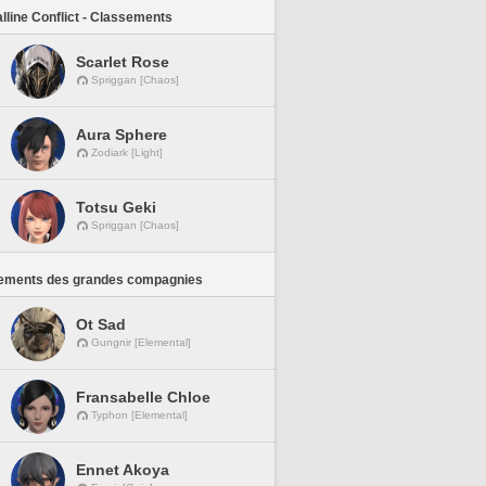
lline Conflict - Classements
Scarlet Rose
Spriggan [Chaos]
Aura Sphere
Zodiark [Light]
Totsu Geki
Spriggan [Chaos]
ements des grandes compagnies
Ot Sad
Gungnir [Elemental]
Fransabelle Chloe
Typhon [Elemental]
Ennet Akoya