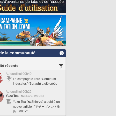
de la communauté
ité récente
Aujourd'hui 00h40
La compagnie libre "Ceruleum
Industries" (Seraph) a été créée.
Aujourd'hui 00h22
Yuzu Tea
Shinryu [Meteor]
Yuzu Tea (
Shinryu) a publié un
nouvel article : "アチーブメント集
め #832".