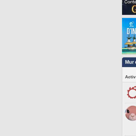
Mur 
Activ