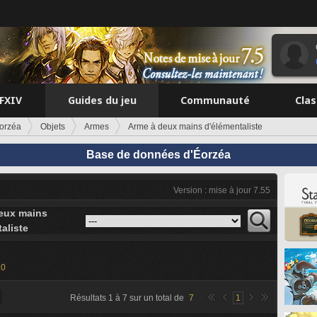
FFXIV
Guides du jeu
Communauté
Cla
orzéa
Objets
Armes
Arme à deux mains d'élémentaliste
Base de données d'Éorzéa
Version : mise à jour 7.55
eux mains
aliste
20
Résultats
1
à
7
sur un total de
7
1