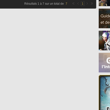
Résultats
1
à
7
sur un total de
7
1