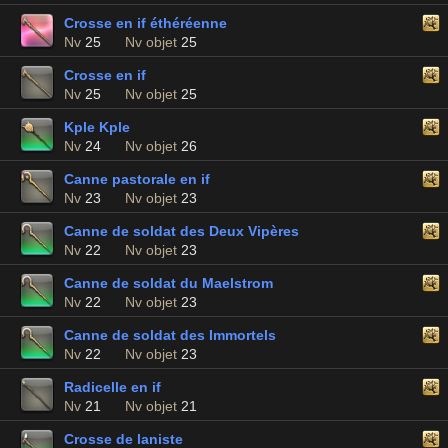
Crosse en if éthéréenne
Nv
25
Nv objet
25
Crosse en if
Nv
25
Nv objet
25
Kple Kple
Nv
24
Nv objet
26
Canne pastorale en if
Nv
23
Nv objet
23
Canne de soldat des Deux Vipères
Nv
22
Nv objet
23
Canne de soldat du Maelstrom
Nv
22
Nv objet
23
Canne de soldat des Immortels
Nv
22
Nv objet
23
Radicelle en if
Nv
21
Nv objet
21
Crosse de laniste