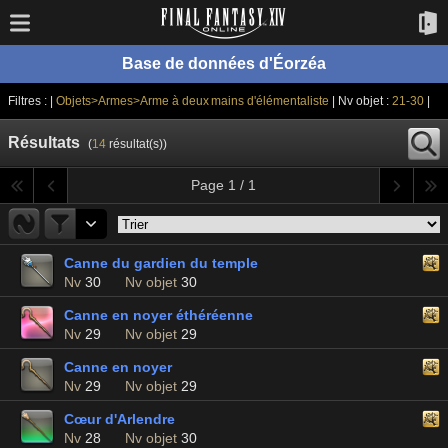
Base de données d'Éorzéa
Filtres : |
Objets>Armes>Arme à deux mains d'élémentaliste
| Nv objet :
21-30
|
Résultats
(
14
résultat(s))
Page 1 / 1
Canne du gardien du temple
Nv
30
Nv objet
30
Canne en noyer éthéréenne
Nv
29
Nv objet
29
Canne en noyer
Nv
29
Nv objet
29
Cœur d'Arlendre
Nv
28
Nv objet
30