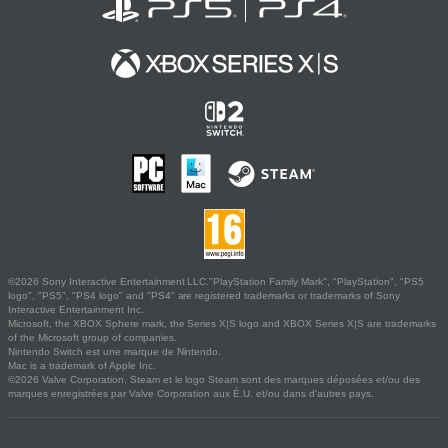
©2026 Sony Interactive Entertainment LLC."PlayStation Family Mark", "PlayStation", "PS5
logo", "PS5", "PS4 logo" and "PS4" are registered trademarks or trademarks of Sony
Interactive Entertainment Inc.
Microsoft, the XBOX Sphere mark, the Series X|S logo and XBOX Series X|S are trademarks
of the Microsoft group of companies.
Nintendo Switch est une marque de Nintendo.
Mac is a trademark of Apple Inc.
©2026 Valve Corporation. Steam et le logo Steam sont des marques déposées et/ou des
marques enregistrées par Valve Corporation aux É.U. et/ou dans d'autres pays.