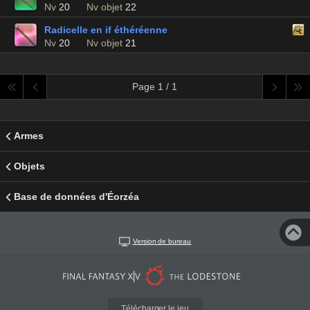
Nv
20
Nv objet
22
Radicelle en if éthéréenne
Nv
20
Nv objet
21
Page 1 / 1
Armes
Objets
Base de données d'Éorzéa
Version de bureau
Télécharger le jeu