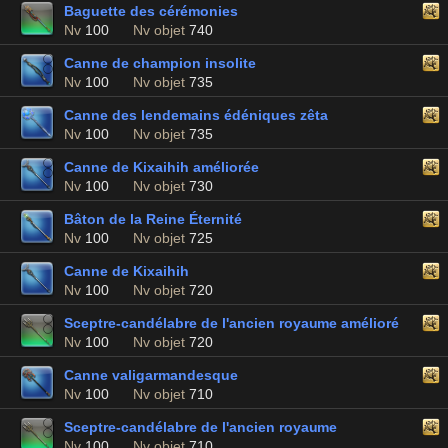
Baguette des cérémonies
Nv
100
Nv objet
740
Canne de champion insolite
Nv
100
Nv objet
735
Canne des lendemains édéniques zêta
Nv
100
Nv objet
735
Canne de Kixaihih améliorée
Nv
100
Nv objet
730
Bâton de la Reine Éternité
Nv
100
Nv objet
725
Canne de Kixaihih
Nv
100
Nv objet
720
Sceptre-candélabre de l'ancien royaume amélioré
Nv
100
Nv objet
720
Canne valigarmandesque
Nv
100
Nv objet
710
Sceptre-candélabre de l'ancien royaume
Nv
100
Nv objet
710