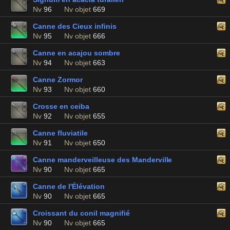
Nv
96
Nv objet
669
Canne des Cieux infinis
Nv
95
Nv objet
666
Canne en acajou sombre
Nv
94
Nv objet
663
Canne Zormor
Nv
93
Nv objet
660
Crosse en ceiba
Nv
92
Nv objet
655
Canne fluviatile
Nv
91
Nv objet
650
Canne manderveilleuse des Manderville
Nv
90
Nv objet
665
Canne de l'Élévation
Nv
90
Nv objet
665
Croissant du conil magnifié
Nv
90
Nv objet
665