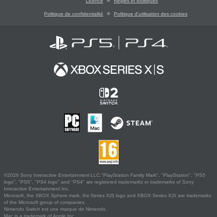
Licence
Règles et politiques
Politique de confidentialité
Politique d'utilisation des cookies
©2026 Sony Interactive Entertainment LLC."PlayStation Family Mark", "PlayStation", "PS5
logo", "PS5", "PS4 logo" and "PS4" are registered trademarks or trademarks of Sony
Interactive Entertainment Inc.
Microsoft, the XBOX Sphere mark, the Series X|S logo and XBOX Series X|S are trademarks
of the Microsoft group of companies.
Nintendo Switch est une marque de Nintendo.
Mac is a trademark of Apple Inc.