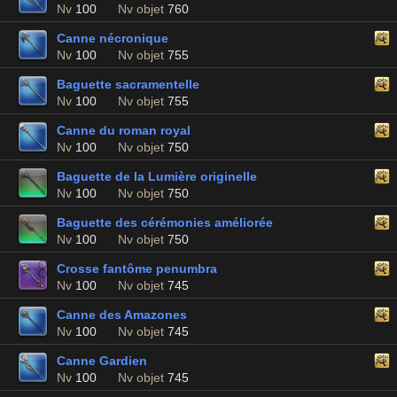
Nv
100
Nv objet
760
Canne nécronique
Nv
100
Nv objet
755
Baguette sacramentelle
Nv
100
Nv objet
755
Canne du roman royal
Nv
100
Nv objet
750
Baguette de la Lumière originelle
Nv
100
Nv objet
750
Baguette des cérémonies améliorée
Nv
100
Nv objet
750
Crosse fantôme penumbra
Nv
100
Nv objet
745
Canne des Amazones
Nv
100
Nv objet
745
Canne Gardien
Nv
100
Nv objet
745