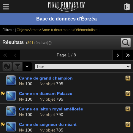
Base de données d'Éorzéa
Filtres : |
Objets>Armes>Arme à deux mains d'élémentaliste
|
Résultats
(
391
résultat(s))
Page 1 / 8
Canne de grand champion
Nv
100
Nv objet
795
Canne en diamant Palazzo
Nv
100
Nv objet
795
Canne en laiton royal améliorée
Nv
100
Nv objet
790
Canne de seigneur du néant
Nv
100
Nv objet
785