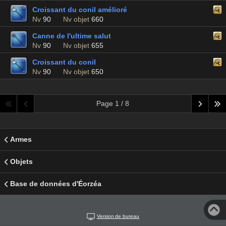
Croissant du conil amélioré
Nv
90
Nv objet
660
Canne de l'ultime salut
Nv
90
Nv objet
655
Croissant du conil
Nv
90
Nv objet
650
Page 1 / 8
Armes
Objets
Base de données d'Éorzéa
Version de bureau