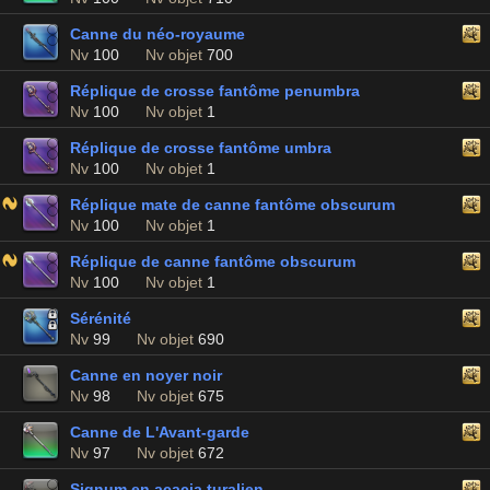
Canne du néo-royaume
Nv
100
Nv objet
700
Réplique de crosse fantôme penumbra
Nv
100
Nv objet
1
Réplique de crosse fantôme umbra
Nv
100
Nv objet
1
Réplique mate de canne fantôme obscurum
Nv
100
Nv objet
1
Réplique de canne fantôme obscurum
Nv
100
Nv objet
1
Sérénité
Nv
99
Nv objet
690
Canne en noyer noir
Nv
98
Nv objet
675
Canne de L'Avant-garde
Nv
97
Nv objet
672
Signum en acacia turalien