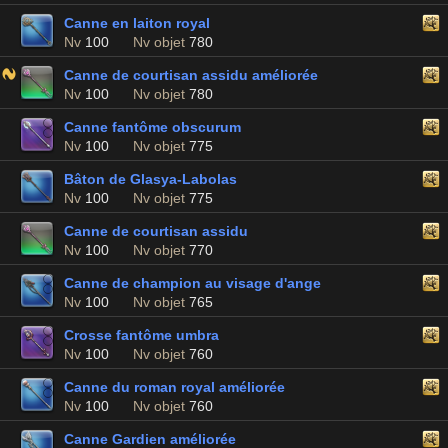
Canne en laiton royal
Nv
100
Nv objet
780
Canne de courtisan assidu améliorée
Nv
100
Nv objet
780
Canne fantôme obscurum
Nv
100
Nv objet
775
Bâton de Glasya-Labolas
Nv
100
Nv objet
775
Canne de courtisan assidu
Nv
100
Nv objet
770
Canne de champion au visage d'ange
Nv
100
Nv objet
765
Crosse fantôme umbra
Nv
100
Nv objet
760
Canne du roman royal améliorée
Nv
100
Nv objet
760
Canne Gardien améliorée