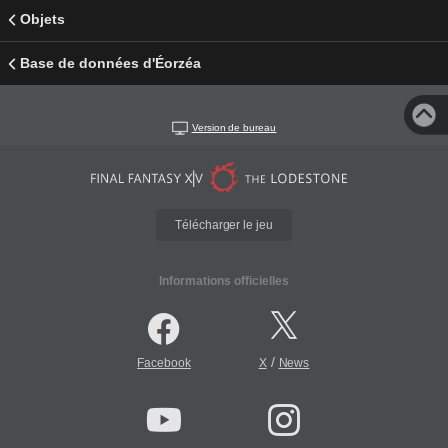
Objets
Base de données d'Éorzéa
Version de bureau
Télécharger le jeu
Informations officielles
/
Facebook
X
News