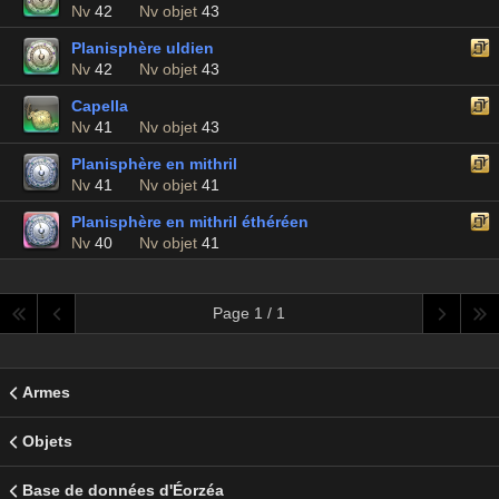
Nv
42
Nv objet
43
Planisphère uldien
Nv
42
Nv objet
43
Capella
Nv
41
Nv objet
43
Planisphère en mithril
Nv
41
Nv objet
41
Planisphère en mithril éthéréen
Nv
40
Nv objet
41
Page 1 / 1
Armes
Objets
Base de données d'Éorzéa