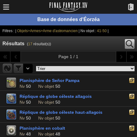
Base de données d'Éorzéa
Filtres : |
Objets>Armes>Arme d'astromancien
| Nv objet :
41-50
|
Résultats
(
17
résultat(s))
Page 1 / 1
Planisphère de Señor Pampa
Nv
50
Nv objet
50
Réplique de globe céleste allagois
Nv
50
Nv objet
50
Réplique de globe céleste haut-allagois
Nv
50
Nv objet
50
Planisphère en cobalt
Nv
48
Nv objet
48