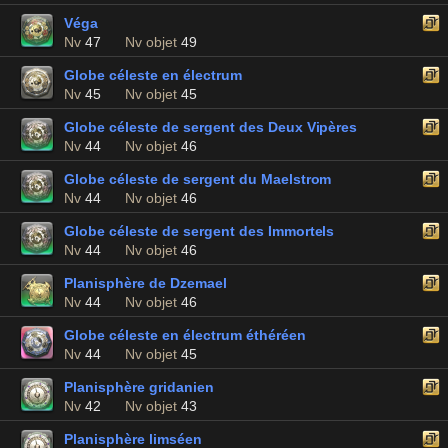
Véga
Nv
47
Nv objet
49
Globe céleste en électrum
Nv
45
Nv objet
45
Globe céleste de sergent des Deux Vipères
Nv
44
Nv objet
46
Globe céleste de sergent du Maelstrom
Nv
44
Nv objet
46
Globe céleste de sergent des Immortels
Nv
44
Nv objet
46
Planisphère de Dzemael
Nv
44
Nv objet
46
Globe céleste en électrum éthéréen
Nv
44
Nv objet
45
Planisphère gridanien
Nv
42
Nv objet
43
Planisphère limséen