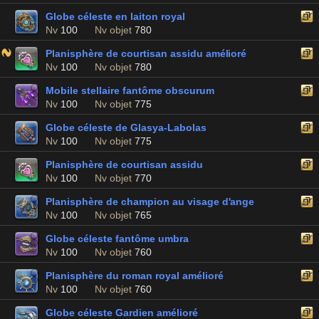
Globe céleste en laiton royal
Nv
100
Nv objet
780
Planisphère de courtisan assidu amélioré
Nv
100
Nv objet
780
Mobile stellaire fantôme obscurum
Nv
100
Nv objet
775
Globe céleste de Glasya-Labolas
Nv
100
Nv objet
775
Planisphère de courtisan assidu
Nv
100
Nv objet
770
Planisphère de champion au visage d'ange
Nv
100
Nv objet
765
Globe céleste fantôme umbra
Nv
100
Nv objet
760
Planisphère du roman royal amélioré
Nv
100
Nv objet
760
Globe céleste Gardien amélioré