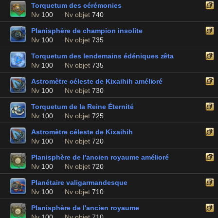
Torquetum des cérémonies
Nv
100
Nv objet
740
Planisphère de champion insolite
Nv
100
Nv objet
735
Torquetum des lendemains édéniques zêta
Nv
100
Nv objet
735
Astromètre céleste de Kixaihih amélioré
Nv
100
Nv objet
730
Torquetum de la Reine Éternité
Nv
100
Nv objet
725
Astromètre céleste de Kixaihih
Nv
100
Nv objet
720
Planisphère de l'ancien royaume amélioré
Nv
100
Nv objet
720
Planétaire valigarmandesque
Nv
100
Nv objet
710
Planisphère de l'ancien royaume
Nv
100
Nv objet
710