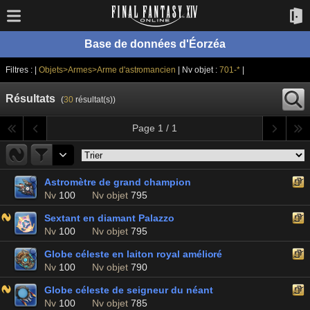
Base de données d'Éorzéa
Filtres : |
Objets>Armes>Arme d'astromancien
| Nv objet :
701-*
|
Résultats
(
30
résultat(s))
Page 1 / 1
Astromètre de grand champion
Nv
100
Nv objet
795
Sextant en diamant Palazzo
Nv
100
Nv objet
795
Globe céleste en laiton royal amélioré
Nv
100
Nv objet
790
Globe céleste de seigneur du néant
Nv
100
Nv objet
785