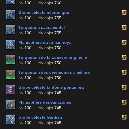
Nv
100
Nv objet
760
Globe céleste nécronique
Nv
100
Nv objet
755
Torquetum sacramentel
Nv
100
Nv objet
755
Planisphère du roman royal
Nv
100
Nv objet
750
Torquetum de la Lumière originelle
Nv
100
Nv objet
750
Torquetum des cérémonies amélioré
Nv
100
Nv objet
750
Globe céleste fantôme penumbra
Nv
100
Nv objet
745
Planisphère des Amazones
Nv
100
Nv objet
745
Globe céleste Gardien
Nv
100
Nv objet
745