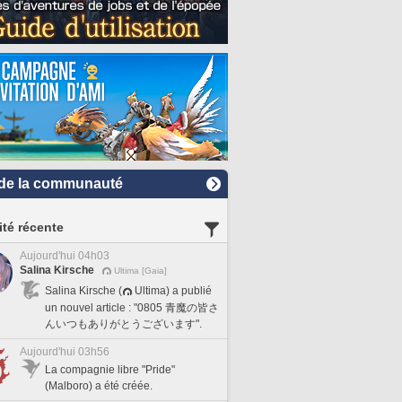
de la communauté
ité récente
Aujourd'hui 04h03
Salina Kirsche
Ultima [Gaia]
Salina Kirsche (
Ultima) a publié
un nouvel article : "0805 青魔の皆さ
んいつもありがとうございます".
Aujourd'hui 03h56
La compagnie libre "Pride"
(Malboro) a été créée.