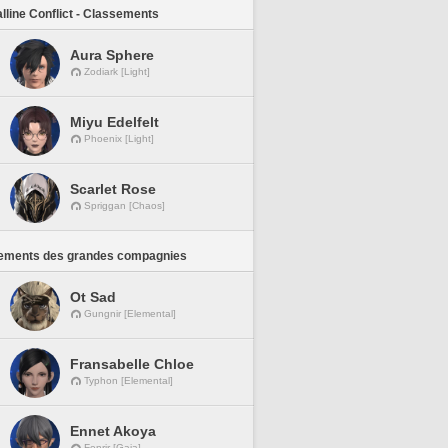
lline Conflict - Classements
Aura Sphere
Zodiark [Light]
Miyu Edelfelt
Phoenix [Light]
Scarlet Rose
Spriggan [Chaos]
ements des grandes compagnies
Ot Sad
Gungnir [Elemental]
Fransabelle Chloe
Typhon [Elemental]
Ennet Akoya
Fenrir [Gaia]