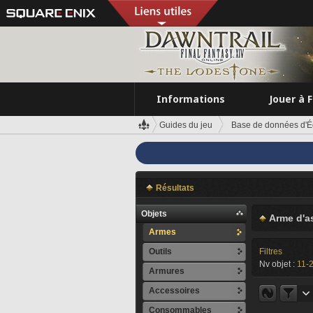
Informations
Jouer à 
Guides du jeu
Base de données d'É
Résultats
Objets
Arme d'a
Armes
Outils
Filtres
Nv objet :
11-
Armures
Accessoires
Consommables