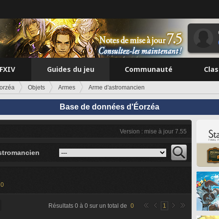
FFXIV
Guides du jeu
Communauté
Cla
orzéa
Objets
Armes
Arme d'astromancien
Base de données d'Éorzéa
Version : mise à jour 7.55
stromancien
20
Résultats
0
à
0
sur un total de
0
1