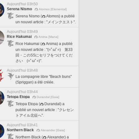
Aujourd'hui 03h50
Serena Nismo
Atomos [Elemental]
Serena Nismo (
Atomos) a publié
un nouvel article : "メインクエスト".
Aujourd'hui 03h49
Rice Hakumai
Anima [Mana]
Rice Hakumai (
Anima) a publié
un nouvel article : "(=ﾟωﾟ=) 第33
回・このSSにセリフをつけてくだ
さい (=ﾟωﾟ=)".
Aujourd'hui 03h48
La compagnie libre "Beach buns"
(Spriggan) a été créée.
Aujourd'hui 03h44
Tetopa Etopa
Durandal [Gaia]
Tetopa Etopa (
Durandal) a
publié un nouvel article : "クレセン
トアイル北征へ".
Aujourd'hui 03h41
Northern Black
Alexander [Gaia]
Northern Black (
Alexander) a