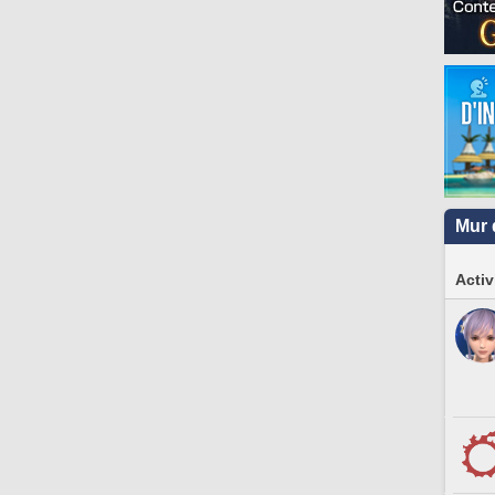
Mur 
Activ