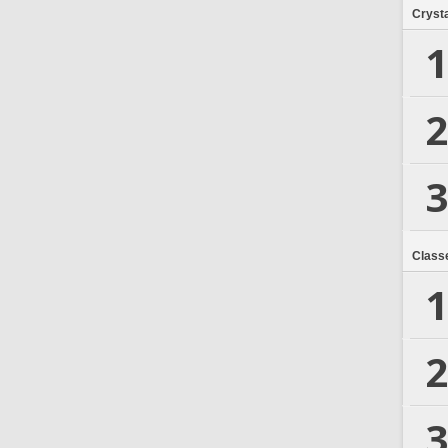
Crysta
1
2
3
Class
1
2
3