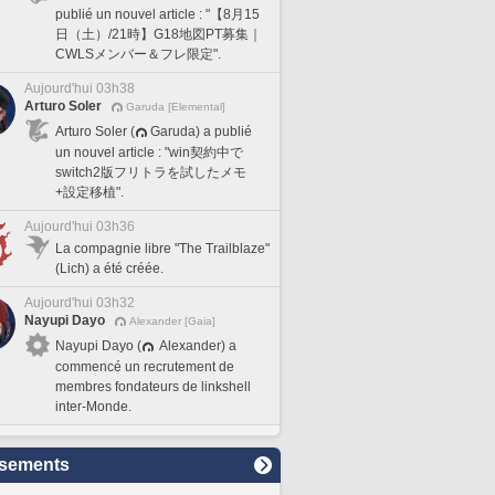
publié un nouvel article : "【8月15
日（土）/21時】G18地図PT募集｜
CWLSメンバー＆フレ限定".
Aujourd'hui 03h38
Arturo Soler
Garuda [Elemental]
Arturo Soler (
Garuda) a publié
un nouvel article : "win契約中で
switch2版フリトラを試したメモ
+設定移植".
Aujourd'hui 03h36
La compagnie libre "The Trailblaze"
(Lich) a été créée.
Aujourd'hui 03h32
Nayupi Dayo
Alexander [Gaia]
Nayupi Dayo (
Alexander) a
commencé un recrutement de
membres fondateurs de linkshell
inter-Monde.
sements