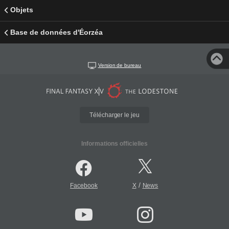
Objets
Base de données d'Éorzéa
Version de bureau
Télécharger le jeu
Informations officielles
/
Facebook
X
News