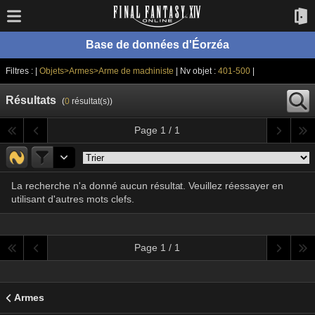
Base de données d'Éorzéa
Filtres : |
Objets>Armes>Arme de machiniste
| Nv objet :
401-500
|
Résultats
(
0
résultat(s))
Page 1 / 1
La recherche n'a donné aucun résultat. Veuillez réessayer en
utilisant d'autres mots clefs.
Page 1 / 1
Armes