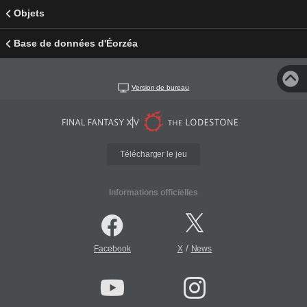
Objets
Base de données d'Éorzéa
Version de bureau
Télécharger le jeu
Informations officielles
/
Facebook
X
News