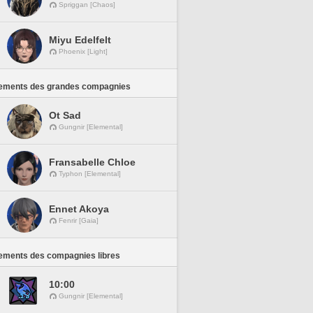
Spriggan [Chaos]
Miyu Edelfelt
Phoenix [Light]
ements des grandes compagnies
Ot Sad
Gungnir [Elemental]
Fransabelle Chloe
Typhon [Elemental]
Ennet Akoya
Fenrir [Gaia]
ements des compagnies libres
10:00
Gungnir [Elemental]