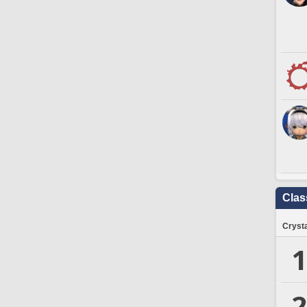
Clas
Crysta
1
2