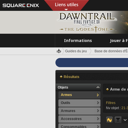
Informations
Jouer à 
Guides du jeu
Base de données d'É
Résultats
Objets
Arme de 
Armes
Outils
Filtres
Nv objet :
21-
Armures
Accessoires
Consommables