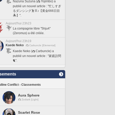
Nazuna Suzuna (
Yojimbo) a
publié un nouvel article : "忙しすぎ
るダンシング🕺🐰♪【黄金666日目
🏝️】".
Aujourd'hui 23h23
La compagnie libre "5hju4"
(Zeromus) a été créée.
Aujourd'hui 23h19
Kaede Neko
Carbuncle [Elemental]
Kaede Neko (
Carbuncle) a
publié un nouvel article : "家庭訪問
🐈".
sements
lline Conflict - Classements
Aura Sphere
Zodiark [Light]
Scarlet Rose