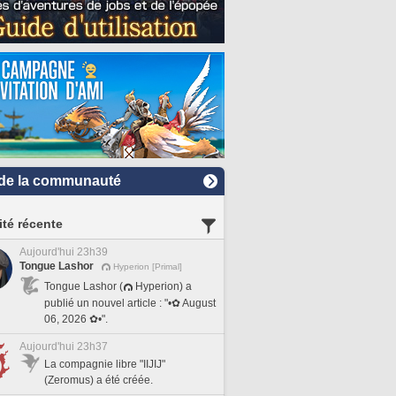
de la communauté
ité récente
Aujourd'hui 23h39
Tongue Lashor
Hyperion [Primal]
Tongue Lashor (
Hyperion) a
publié un nouvel article : "•✿ August
06, 2026 ✿•".
Aujourd'hui 23h37
La compagnie libre "IIJIJ"
(Zeromus) a été créée.