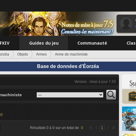
FFXIV
Guides du jeu
Communauté
Cla
orzéa
Objets
Armes
Arme de machiniste
Base de données d'Éorzéa
Version : mise à jour 7.55
machiniste
30
Résultats
0
à
0
sur un total de
0
1