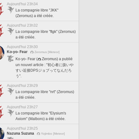
Aujourd'hui 23h34
La compagnie libre "JKK"
(Zeromus) a été créée.
Aujourd'hui 23h32
La compagnie libre "ftgk" (Zeromus)
a été créée.
Aujourd'hui 23h30
Ko-yo- Fear
Zeromus [Meteor]
Ko-yo- Fear (
Zeromus) a publié
un nouvel article : "初心者に扱いや
すい近接DPSジョブってなんだろ
う".
Aujourd'hui 23h29
La compagnie libre "nrt" (Zeromus)
a été créée.
Aujourd'hui 23h27
La compagnie libre "Elysium's
Axiom" (Malboro) a été créée.
Aujourd'hui 23h25
Nazuna Suzuna
Yojimbo [Meteor]