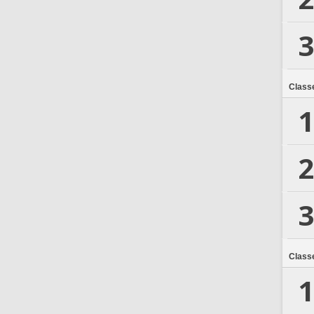
3
Class
1
2
3
Class
1