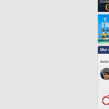
Mur 
Activ