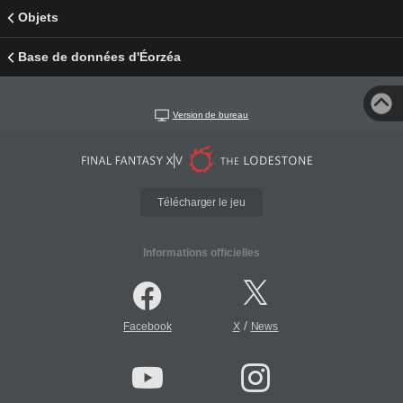
Objets
Base de données d'Éorzéa
Version de bureau
Télécharger le jeu
Informations officielles
/
Facebook
X
News