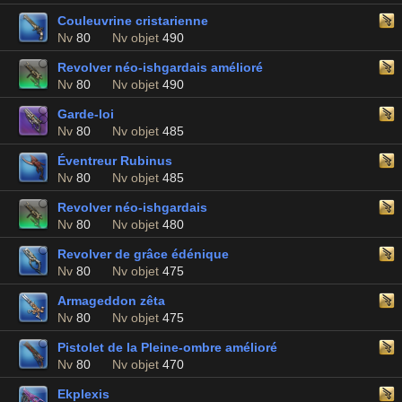
Couleuvrine cristarienne
Nv
80
Nv objet
490
Revolver néo-ishgardais amélioré
Nv
80
Nv objet
490
Garde-loi
Nv
80
Nv objet
485
Éventreur Rubinus
Nv
80
Nv objet
485
Revolver néo-ishgardais
Nv
80
Nv objet
480
Revolver de grâce édénique
Nv
80
Nv objet
475
Armageddon zêta
Nv
80
Nv objet
475
Pistolet de la Pleine-ombre amélioré
Nv
80
Nv objet
470
Ekplexis