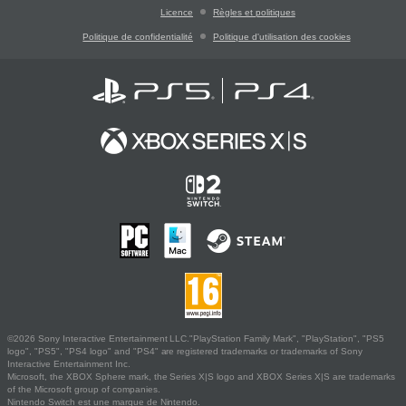
Licence
Règles et politiques
Politique de confidentialité
Politique d'utilisation des cookies
©2026 Sony Interactive Entertainment LLC."PlayStation Family Mark", "PlayStation", "PS5
logo", "PS5", "PS4 logo" and "PS4" are registered trademarks or trademarks of Sony
Interactive Entertainment Inc.
Microsoft, the XBOX Sphere mark, the Series X|S logo and XBOX Series X|S are trademarks
of the Microsoft group of companies.
Nintendo Switch est une marque de Nintendo.