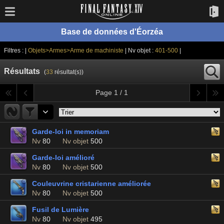
Base de données d'Éorzéa
Filtres : |
Objets>Armes>Arme de machiniste
| Nv objet :
401-500
|
Résultats
(
33
résultat(s))
Page 1 / 1
Garde-loi in memoriam
Nv
80
Nv objet
500
Garde-loi amélioré
Nv
80
Nv objet
500
Couleuvrine cristarienne améliorée
Nv
80
Nv objet
500
Fusil de Lumière
Nv
80
Nv objet
495