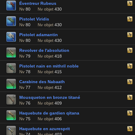
Éventreur Rubeus
Nv
80
Nv objet
430
Pistolet Viridis
Nv
80
Nv objet
430
Pistolet adamantin
Nv
80
Nv objet
430
Revolver de l'absolution
Nv
79
Nv objet
418
Pistolet nain en mithril noble
Nv
78
Nv objet
415
Carabine des Nabaath
Nv
77
Nv objet
412
Mousqueton en bronze titané
Nv
76
Nv objet
409
Haquebute de gardien qitana
Nv
75
Nv objet
406
Haquebute en azuresprit
Nv
74
Nv objet
403