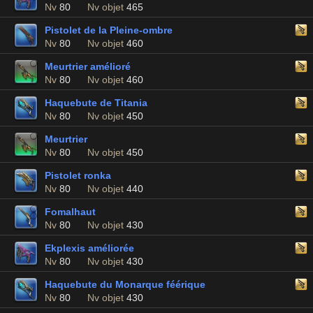
Nv
80
Nv objet
465
Pistolet de la Pleine-ombre
Nv
80
Nv objet
460
Meurtrier amélioré
Nv
80
Nv objet
460
Haquebute de Titania
Nv
80
Nv objet
450
Meurtrier
Nv
80
Nv objet
450
Pistolet ronka
Nv
80
Nv objet
440
Fomalhaut
Nv
80
Nv objet
430
Ekplexis améliorée
Nv
80
Nv objet
430
Haquebute du Monarque féérique
Nv
80
Nv objet
430