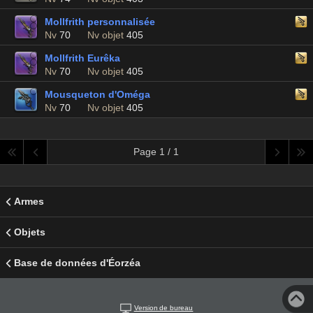
Mollfrith personnalisée
Nv
70
Nv objet
405
Mollfrith Eurêka
Nv
70
Nv objet
405
Mousqueton d'Oméga
Nv
70
Nv objet
405
Page 1 / 1
Armes
Objets
Base de données d'Éorzéa
Version de bureau