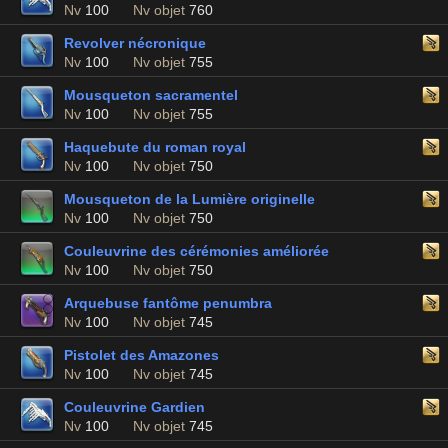
Nv
100
Nv objet
760
Revolver nécronique
Nv
100
Nv objet
755
Mousqueton sacramentel
Nv
100
Nv objet
755
Haquebute du roman royal
Nv
100
Nv objet
750
Mousqueton de la Lumière originelle
Nv
100
Nv objet
750
Couleuvrine des cérémonies améliorée
Nv
100
Nv objet
750
Arquebuse fantôme penumbra
Nv
100
Nv objet
745
Pistolet des Amazones
Nv
100
Nv objet
745
Couleuvrine Gardien
Nv
100
Nv objet
745