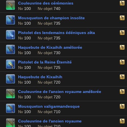
Couleuvrine des cérémonies
Nv
100
Nv objet
740
Mousqueton de champion insolite
Nv
100
Nv objet
735
Pistolet des lendemains édéniques zêta
Nv
100
Nv objet
735
Haquebute de Kixaihih améliorée
Nv
100
Nv objet
730
Pistolet de la Reine Éternité
Nv
100
Nv objet
725
Haquebute de Kixaihih
Nv
100
Nv objet
720
Couleuvrine de l'ancien royaume améliorée
Nv
100
Nv objet
720
Mousqueton valigarmandesque
Nv
100
Nv objet
710
Couleuvrine de l'ancien royaume
Nv
100
Nv objet
710