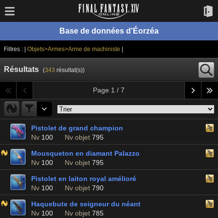
Base de données d'Éorzéa
Filtres : |
Objets>Armes>Arme de machiniste
|
Résultats
(
343
résultat(s))
Page 1 / 7
Pistolet de grand champion
Nv
100
Nv objet
795
Mousqueton en diamant Palazzo
Nv
100
Nv objet
795
Pistolet en laiton royal amélioré
Nv
100
Nv objet
790
Haquebute de seigneur du néant
Nv
100
Nv objet
785