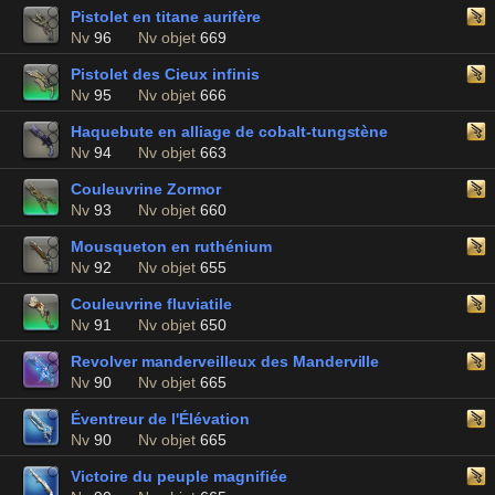
Pistolet en titane aurifère
Nv
96
Nv objet
669
Pistolet des Cieux infinis
Nv
95
Nv objet
666
Haquebute en alliage de cobalt-tungstène
Nv
94
Nv objet
663
Couleuvrine Zormor
Nv
93
Nv objet
660
Mousqueton en ruthénium
Nv
92
Nv objet
655
Couleuvrine fluviatile
Nv
91
Nv objet
650
Revolver manderveilleux des Manderville
Nv
90
Nv objet
665
Éventreur de l'Élévation
Nv
90
Nv objet
665
Victoire du peuple magnifiée