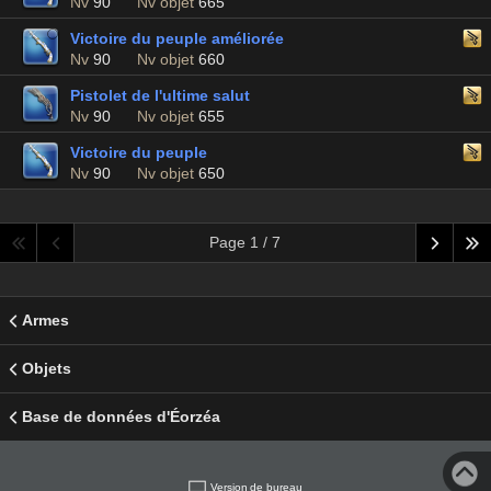
Nv
90
Nv objet
665
Victoire du peuple améliorée
Nv
90
Nv objet
660
Pistolet de l'ultime salut
Nv
90
Nv objet
655
Victoire du peuple
Nv
90
Nv objet
650
Page 1 / 7
Armes
Objets
Base de données d'Éorzéa
Version de bureau