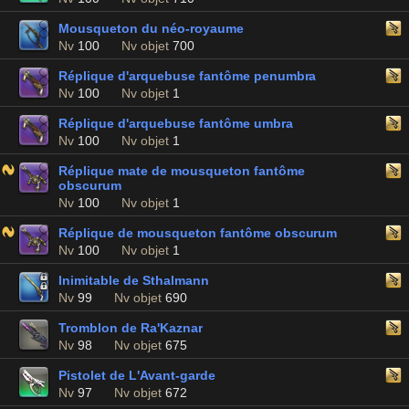
Mousqueton du néo-royaume
Nv
100
Nv objet
700
Réplique d'arquebuse fantôme penumbra
Nv
100
Nv objet
1
Réplique d'arquebuse fantôme umbra
Nv
100
Nv objet
1
Réplique mate de mousqueton fantôme
obscurum
Nv
100
Nv objet
1
Réplique de mousqueton fantôme obscurum
Nv
100
Nv objet
1
Inimitable de Sthalmann
Nv
99
Nv objet
690
Tromblon de Ra'Kaznar
Nv
98
Nv objet
675
Pistolet de L'Avant-garde
Nv
97
Nv objet
672