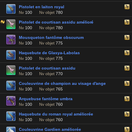
Pistolet en laiton royal
Nv
100
Nv objet
780
Pistolet de courtisan assidu amélioré
Nv
100
Nv objet
780
Mousqueton fantôme obscurum
Nv
100
Nv objet
775
Haquebute de Glasya-Labolas
Nv
100
Nv objet
775
Pistolet de courtisan assidu
Nv
100
Nv objet
770
Couleuvrine de champion au visage d'ange
Nv
100
Nv objet
765
Arquebuse fantôme umbra
Nv
100
Nv objet
760
Haquebute du roman royal améliorée
Nv
100
Nv objet
760
Couleuvrine Gardien améliorée