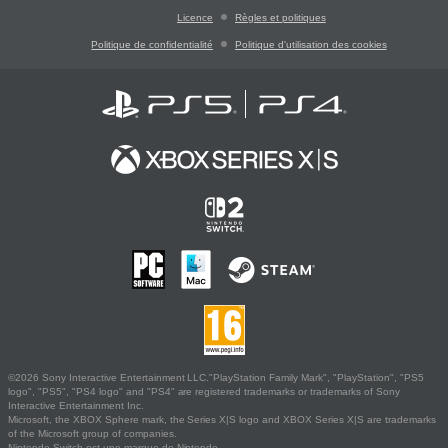
Licence
Règles et politiques
Politique de confidentialité
Politique d'utilisation des cookies
©2026 Sony Interactive Entertainment LLC."PlayStation Family Mark", "PlayStation", "PS5
logo", "PS5", "PS4 logo" and "PS4" are registered trademarks or trademarks of Sony
Interactive Entertainment Inc.
Microsoft, the XBOX Sphere mark, the Series X|S logo and XBOX Series X|S are trademarks
of the Microsoft group of companies.
Nintendo Switch est une marque de Nintendo.