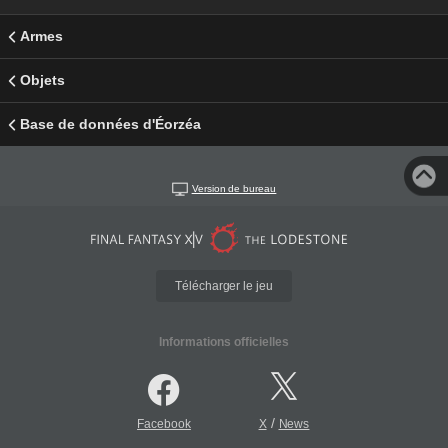
Armes
Objets
Base de données d'Éorzéa
Version de bureau
Télécharger le jeu
Informations officielles
/
Facebook
X
News