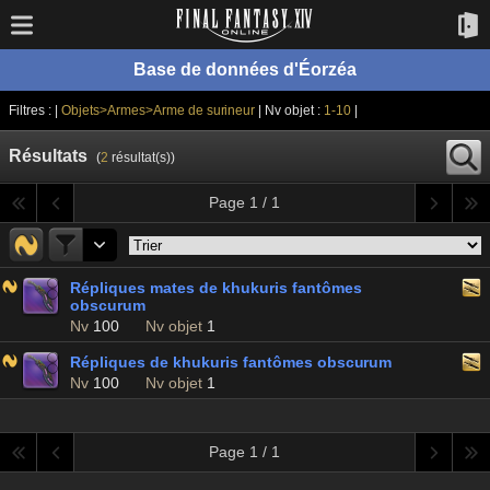
Base de données d'Éorzéa
Filtres : |
Objets>Armes>Arme de surineur
| Nv objet :
1-10
|
Résultats
(
2
résultat(s))
Page 1 / 1
Répliques mates de khukuris fantômes
obscurum
Nv
100
Nv objet
1
Répliques de khukuris fantômes obscurum
Nv
100
Nv objet
1
Page 1 / 1