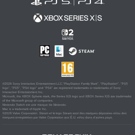
©2026 Sony Interactive Entertainment LLC."PlayStation Family Mark", "PlayStation", "PS5
logo", "PS5", "PS4 logo" and "PS4" are registered trademarks or trademarks of Sony
Interactive Entertainment Inc.
Microsoft, the XBOX Sphere mark, the Series X|S logo and XBOX Series X|S are trademarks
of the Microsoft group of companies.
Nintendo Switch est une marque de Nintendo.
Mac is a trademark of Apple Inc.
©2026 Valve Corporation. Steam et le logo Steam sont des marques déposées et/ou des
marques enregistrées par Valve Corporation aux É.U. et/ou dans d'autres pays.