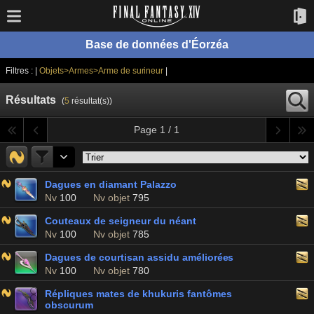
Base de données d'Éorzéa
Filtres : |
Objets>Armes>Arme de surineur
|
Résultats
(
5
résultat(s))
Page 1 / 1
Dagues en diamant Palazzo
Nv
100
Nv objet
795
Couteaux de seigneur du néant
Nv
100
Nv objet
785
Dagues de courtisan assidu améliorées
Nv
100
Nv objet
780
Répliques mates de khukuris fantômes
obscurum