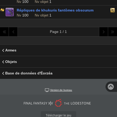
Nv
100
Nv objet
1
Répliques de khukuris fantômes obscurum
Nv
100
Nv objet
1
Page 1 / 1
Armes
Objets
Base de données d'Éorzéa
Version de bureau
Télécharger le jeu