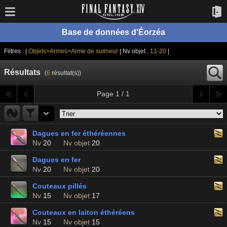
Base de données d'Éorzéa
Filtres : |
Objets>Armes>Arme de surineur
| Nv objet :
11-20
|
Résultats
(
6
résultat(s))
Page 1 / 1
Dagues en fer éthéréennes
Nv
20
Nv objet
20
Dagues en fer
Nv
20
Nv objet
20
Couteaux pillés
Nv
15
Nv objet
17
Couteaux en laiton éthéréens
Nv
15
Nv objet
15