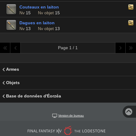
Couteaux en laiton
Nv
15
Nv objet
15
Dagues en laiton
Nv
13
Nv objet
13
Page 1 / 1
Armes
Objets
Base de données d'Éorzéa
Version de bureau