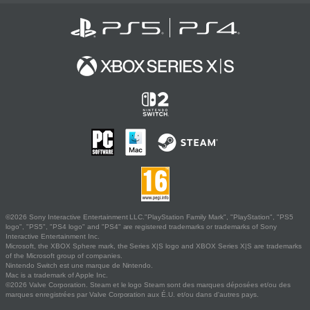
©2026 Sony Interactive Entertainment LLC."PlayStation Family Mark", "PlayStation", "PS5
logo", "PS5", "PS4 logo" and "PS4" are registered trademarks or trademarks of Sony
Interactive Entertainment Inc.
Microsoft, the XBOX Sphere mark, the Series X|S logo and XBOX Series X|S are trademarks
of the Microsoft group of companies.
Nintendo Switch est une marque de Nintendo.
Mac is a trademark of Apple Inc.
©2026 Valve Corporation. Steam et le logo Steam sont des marques déposées et/ou des
marques enregistrées par Valve Corporation aux É.U. et/ou dans d'autres pays.