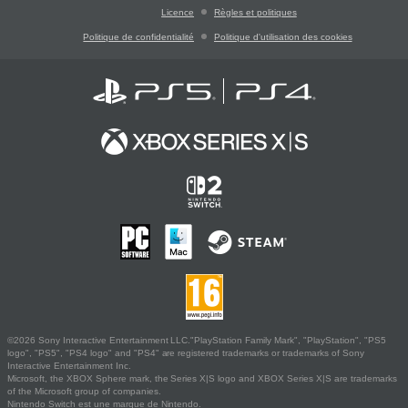
Licence
Règles et politiques
Politique de confidentialité
Politique d'utilisation des cookies
©2026 Sony Interactive Entertainment LLC."PlayStation Family Mark", "PlayStation", "PS5
logo", "PS5", "PS4 logo" and "PS4" are registered trademarks or trademarks of Sony
Interactive Entertainment Inc.
Microsoft, the XBOX Sphere mark, the Series X|S logo and XBOX Series X|S are trademarks
of the Microsoft group of companies.
Nintendo Switch est une marque de Nintendo.