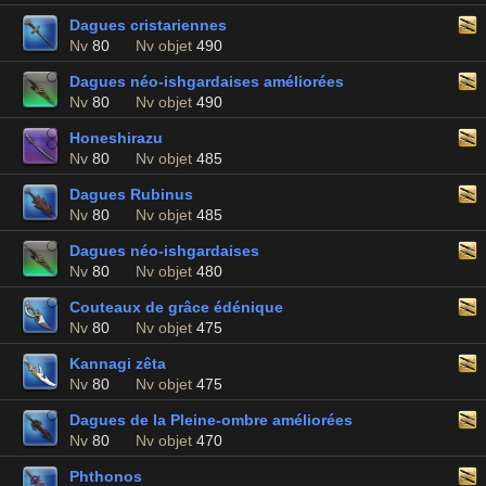
Dagues cristariennes
Nv
80
Nv objet
490
Dagues néo-ishgardaises améliorées
Nv
80
Nv objet
490
Honeshirazu
Nv
80
Nv objet
485
Dagues Rubinus
Nv
80
Nv objet
485
Dagues néo-ishgardaises
Nv
80
Nv objet
480
Couteaux de grâce édénique
Nv
80
Nv objet
475
Kannagi zêta
Nv
80
Nv objet
475
Dagues de la Pleine-ombre améliorées
Nv
80
Nv objet
470
Phthonos