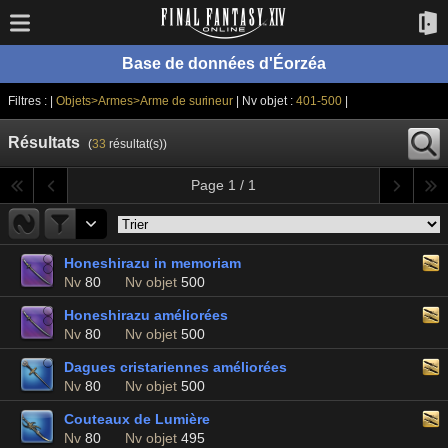
Base de données d'Éorzéa
Filtres : |
Objets>Armes>Arme de surineur
| Nv objet :
401-500
|
Résultats
(
33
résultat(s))
Page 1 / 1
Honeshirazu in memoriam
Nv
80
Nv objet
500
Honeshirazu améliorées
Nv
80
Nv objet
500
Dagues cristariennes améliorées
Nv
80
Nv objet
500
Couteaux de Lumière
Nv
80
Nv objet
495