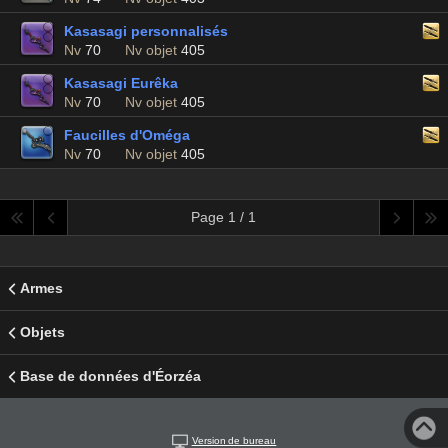
Kasasagi personnalisés
Nv
70
Nv objet
405
Kasasagi Eurêka
Nv
70
Nv objet
405
Faucilles d'Oméga
Nv
70
Nv objet
405
Page 1 / 1
Armes
Objets
Base de données d'Éorzéa
Version de bureau