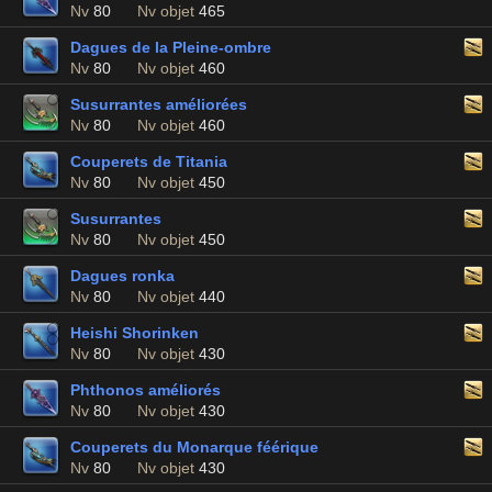
Nv
80
Nv objet
465
Dagues de la Pleine-ombre
Nv
80
Nv objet
460
Susurrantes améliorées
Nv
80
Nv objet
460
Couperets de Titania
Nv
80
Nv objet
450
Susurrantes
Nv
80
Nv objet
450
Dagues ronka
Nv
80
Nv objet
440
Heishi Shorinken
Nv
80
Nv objet
430
Phthonos améliorés
Nv
80
Nv objet
430
Couperets du Monarque féérique
Nv
80
Nv objet
430