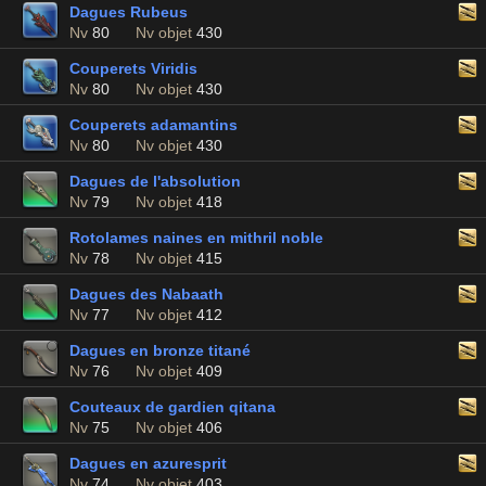
Dagues Rubeus
Nv
80
Nv objet
430
Couperets Viridis
Nv
80
Nv objet
430
Couperets adamantins
Nv
80
Nv objet
430
Dagues de l'absolution
Nv
79
Nv objet
418
Rotolames naines en mithril noble
Nv
78
Nv objet
415
Dagues des Nabaath
Nv
77
Nv objet
412
Dagues en bronze titané
Nv
76
Nv objet
409
Couteaux de gardien qitana
Nv
75
Nv objet
406
Dagues en azuresprit
Nv
74
Nv objet
403