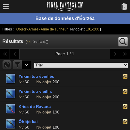
Base de données d'Éorzéa
Filtres : |
Objets>Armes>Arme de surineur
| Nv objet :
101-200
|
Résultats
(
44
résultat(s))
Page 1 / 1
Yukimitsu éveillés
Nv
60
Nv objet
200
Yukimitsu vieillis
Nv
60
Nv objet
200
Kriss de Ravana
Nv
60
Nv objet
190
Ôhôjô kai
Nv
60
Nv objet
180