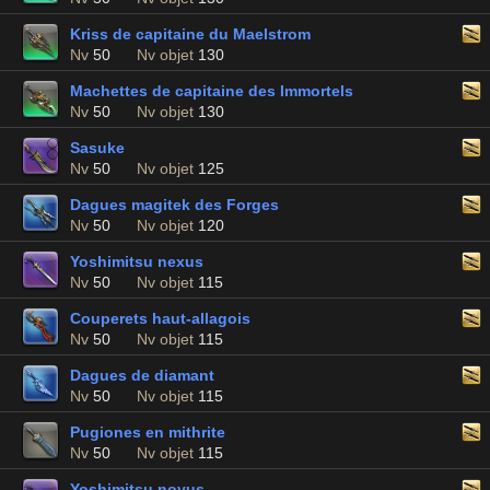
Kriss de capitaine du Maelstrom
Nv
50
Nv objet
130
Machettes de capitaine des Immortels
Nv
50
Nv objet
130
Sasuke
Nv
50
Nv objet
125
Dagues magitek des Forges
Nv
50
Nv objet
120
Yoshimitsu nexus
Nv
50
Nv objet
115
Couperets haut-allagois
Nv
50
Nv objet
115
Dagues de diamant
Nv
50
Nv objet
115
Pugiones en mithrite
Nv
50
Nv objet
115
Yoshimitsu novus