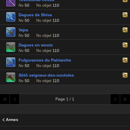
Nv
50
Nv objet
110
Dagues de Shiva
Nv
50
Nv objet
110
Vajra
Nv
50
Nv objet
110
Dagues en wootz
Nv
50
Nv objet
110
Fulgurances du Patriarche
Nv
50
Nv objet
110
Sôtô seigneur-des-noctules
Nv
50
Nv objet
110
Page 1 / 1
Armes