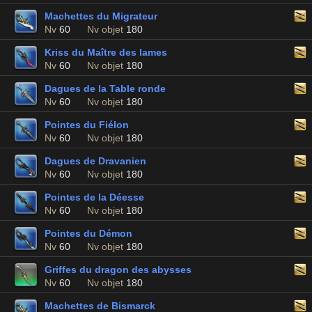
Machettes du Migrateur
Nv
60
Nv objet
180
Kriss du Maître des lames
Nv
60
Nv objet
180
Dagues de la Table ronde
Nv
60
Nv objet
180
Pointes du Fiélon
Nv
60
Nv objet
180
Dagues de Dravanien
Nv
60
Nv objet
180
Pointes de la Déesse
Nv
60
Nv objet
180
Pointes du Démon
Nv
60
Nv objet
180
Griffes du dragon des abysses
Nv
60
Nv objet
180
Machettes de Bismarck