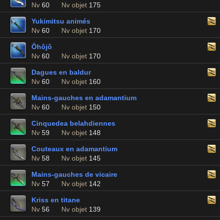
Nv
60
Nv objet
175
Yukimitsu animés
Nv
60
Nv objet
170
Ôhôjô
Nv
60
Nv objet
170
Dagues en baldur
Nv
60
Nv objet
160
Mains-gauches en adamantium
Nv
60
Nv objet
150
Cinquedea belahdiennes
Nv
59
Nv objet
148
Couteaux en adamantium
Nv
58
Nv objet
145
Mains-gauches de vicaire
Nv
57
Nv objet
142
Kriss en titane
Nv
56
Nv objet
139