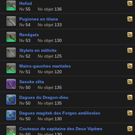
Hofud
Nv
55
Nv objet
136
Pugiones en titane
Nv
54
Nv objet
133
Renégats
Nv
53
Nv objet
130
Stylets en mithrite
Nv
52
Nv objet
125
Mains-gauches martiales
Nv
51
Nv objet
120
Sasuke zêta
Nv
50
Nv objet
135
Dagues du Dragon-dieu
Nv
50
Nv objet
135
Dagues magitek des Forges améliorées
Nv
50
Nv objet
130
Couteaux de capitaine des Deux Vipères
Nv
50
Nv objet
130