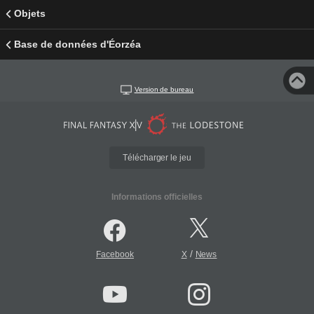
Objets
Base de données d'Éorzéa
Version de bureau
Télécharger le jeu
Informations officielles
/
Facebook
X
News