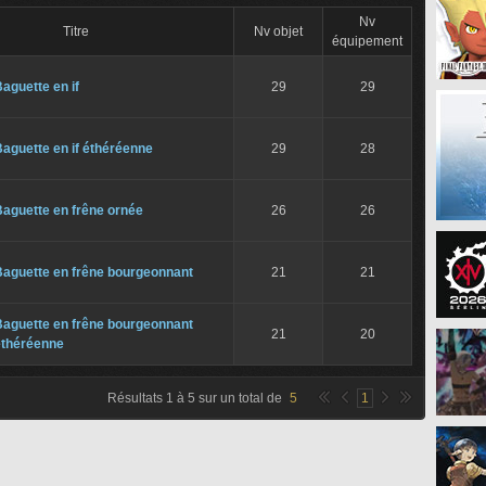
Nv
Titre
Nv objet
équipement
aguette en if
29
29
aguette en if éthéréenne
29
28
aguette en frêne ornée
26
26
Baguette en frêne bourgeonnant
21
21
Baguette en frêne bourgeonnant
21
20
éthéréenne
Résultats
1
à
5
sur un total de
5
1