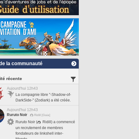
de la communauté
ité récente
Aujourd'hui 12h43
La compagnie libre "-Shadow-of-
DarkSide-" (Zodiark) a été créée.
Aujourd'hui 12h43
Ruruto Noir
Ridill [Gaia]
Ruruto Noir (
Ridill) a commencé
un recrutement de membres
fondateurs de linkshell inter-
Monde.