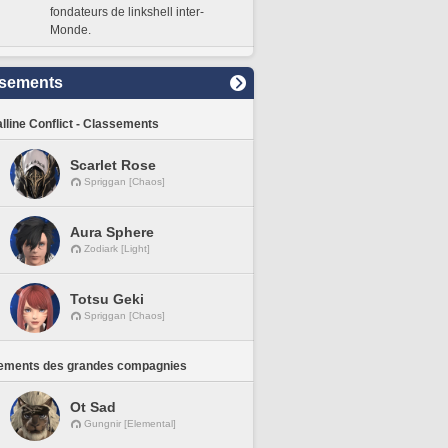
fondateurs de linkshell inter-
Monde.
sements
lline Conflict - Classements
Scarlet Rose
Spriggan [Chaos]
Aura Sphere
Zodiark [Light]
Totsu Geki
Spriggan [Chaos]
ements des grandes compagnies
Ot Sad
Gungnir [Elemental]