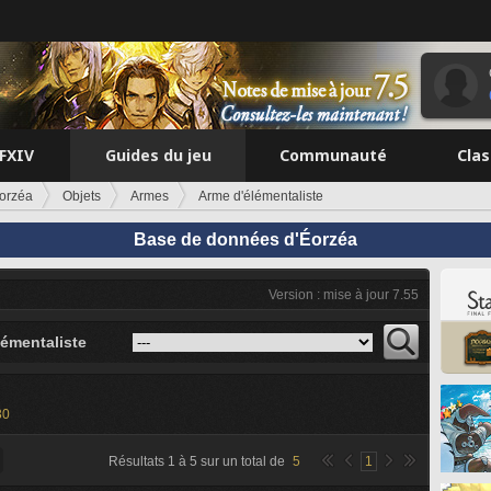
FFXIV
Guides du jeu
Communauté
Cla
orzéa
Objets
Armes
Arme d'élémentaliste
Base de données d'Éorzéa
Version : mise à jour 7.55
lémentaliste
30
Résultats
1
à
5
sur un total de
5
1