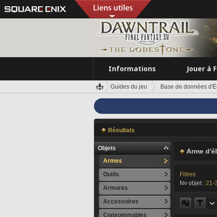
Informations
Jouer à 
Guides du jeu
Base de données d'É
Résultats
Objets
Arme d'é
Armes
Outils
Filtres
Nv objet :
21-
Armures
Accessoires
Consommables