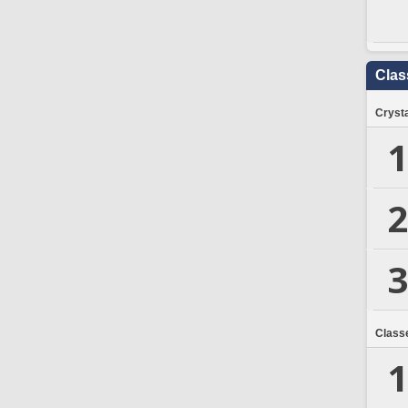
Clas
Crysta
1
2
3
Class
1