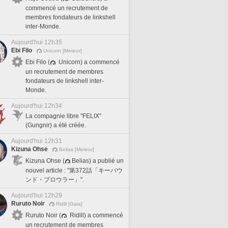
commencé un recrutement de
membres fondateurs de linkshell
inter-Monde.
Aujourd'hui 12h35
Ebi Filo
Unicorn [Meteor]
Ebi Filo (
Unicorn) a commencé
un recrutement de membres
fondateurs de linkshell inter-
Monde.
Aujourd'hui 12h34
La compagnie libre "FELIX"
(Gungnir) a été créée.
Aujourd'hui 12h31
Kizuna Ohse
Belias [Meteor]
Kizuna Ohse (
Belias) a publié un
nouvel article : "第372話「キーバウ
ンド・ブロウラー」".
Aujourd'hui 12h29
Ruruto Noir
Ridill [Gaia]
Ruruto Noir (
Ridill) a commencé
un recrutement de membres