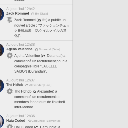
Aujourd'hui 12h42
Zack Rommel
Ifrit [Gaia]
Zack Rommel (
Ifrit) a publié un
nouvel article : "ファッションチェッ
ク挑戦結果 [スケイルメイルの道
化]".
Aujourd'hui 12h38
Ageha Valentine
Durandal [Gaia]
Ageha Valentine (
Durandal) a
commencé un recrutement pour la
compagnie libre "LA BELLE
SAISON (Durandal)".
Aujourd'hui 12h37
Thd Hdhdt
Alexander [Gaia]
Thd Hdhdt (
Alexander) a
commencé un recrutement de
membres fondateurs de linkshell
inter-Monde.
Aujourd'hui 12h36
Haju Coded
Carbuncle [Elemental]
Haju Coded (
Carbuncle) a