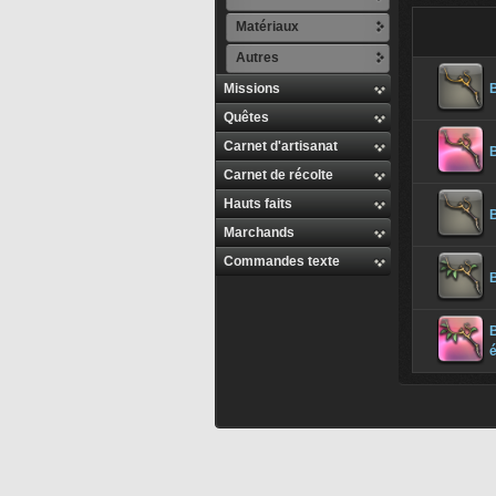
Matériaux
Autres
Missions
B
Quêtes
Carnet d'artisanat
B
Carnet de récolte
Hauts faits
B
Marchands
Commandes texte