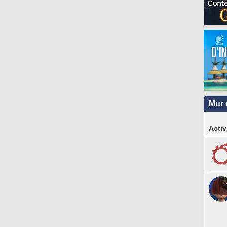
Mur 
Activ