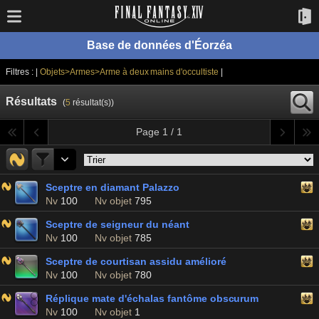
Base de données d'Éorzéa
Filtres : |
Objets>Armes>Arme à deux mains d'occultiste
|
Résultats
(
5
résultat(s))
Page 1 / 1
Sceptre en diamant Palazzo
Nv
100
Nv objet
795
Sceptre de seigneur du néant
Nv
100
Nv objet
785
Sceptre de courtisan assidu amélioré
Nv
100
Nv objet
780
Réplique mate d'échalas fantôme obscurum
Nv
100
Nv objet
1