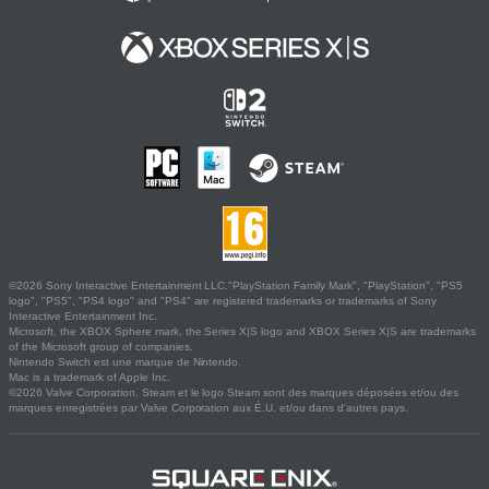
©2026 Sony Interactive Entertainment LLC."PlayStation Family Mark", "PlayStation", "PS5
logo", "PS5", "PS4 logo" and "PS4" are registered trademarks or trademarks of Sony
Interactive Entertainment Inc.
Microsoft, the XBOX Sphere mark, the Series X|S logo and XBOX Series X|S are trademarks
of the Microsoft group of companies.
Nintendo Switch est une marque de Nintendo.
Mac is a trademark of Apple Inc.
©2026 Valve Corporation. Steam et le logo Steam sont des marques déposées et/ou des
marques enregistrées par Valve Corporation aux É.U. et/ou dans d'autres pays.