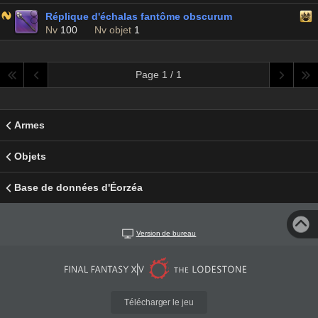
Réplique d'échalas fantôme obscurum
Nv
100
Nv objet
1
Page 1 / 1
Armes
Objets
Base de données d'Éorzéa
Version de bureau
Télécharger le jeu