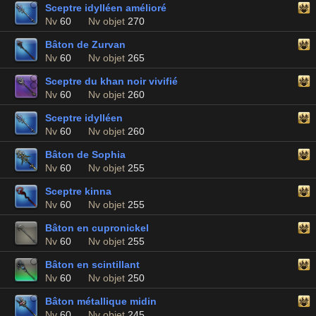
Sceptre idylléen amélioré
Nv
60
Nv objet
270
Bâton de Zurvan
Nv
60
Nv objet
265
Sceptre du khan noir vivifié
Nv
60
Nv objet
260
Sceptre idylléen
Nv
60
Nv objet
260
Bâton de Sophia
Nv
60
Nv objet
255
Sceptre kinna
Nv
60
Nv objet
255
Bâton en cupronickel
Nv
60
Nv objet
255
Bâton en scintillant
Nv
60
Nv objet
250
Bâton métallique midin
Nv
60
Nv objet
245