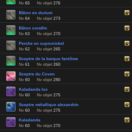
Nv
65
Nv objet
276
Bâton en durium
Nv
64
Nv objet
273
Bâton corallin
Nv
63
Nv objet
270
Perche en cupronickel
Nv
62
Nv objet
265
Sceptre de la barque fantôme
Nv
61
Nv objet
260
Sceptre du Coven
Nv
60
Nv objet
280
Kaladanda lux
Nv
60
Nv objet
275
Sceptre métallique alexandrin
Nv
60
Nv objet
275
Kaladanda
Nv
60
Nv objet
270