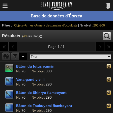
Base de données d'Éorzéa
Filtres : |
Objets>Armes>Arme à deux mains d'occultiste
| Nv objet :
201-300
|
Résultats
(
43
résultat(s))
Page 1 / 1
Bâton du lotus carmin
Nv
70
Nv objet
300
Vanargand vieilli
Nv
70
Nv objet
290
Bâton de Shinryu flamboyant
Nv
70
Nv objet
290
Bâton de Tsukuyomi flamboyant
Nv
70
Nv objet
290