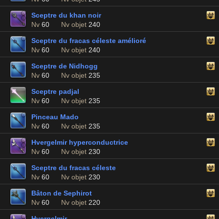
Sceptre du khan noir
Nv
60
Nv objet
240
Sceptre du fracas céleste amélioré
Nv
60
Nv objet
240
Sceptre de Nidhogg
Nv
60
Nv objet
235
Sceptre padjal
Nv
60
Nv objet
235
Pinceau Mado
Nv
60
Nv objet
235
Hvergelmir hyperconductrice
Nv
60
Nv objet
230
Sceptre du fracas céleste
Nv
60
Nv objet
230
Bâton de Sephirot
Nv
60
Nv objet
220
Hvergelmir