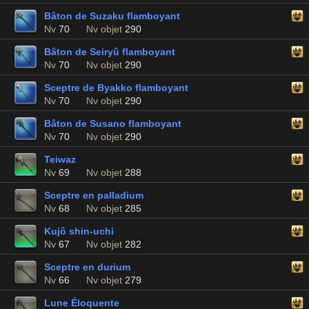
Bâton de Suzaku flamboyant
Nv
70
Nv objet
290
Bâton de Seiryû flamboyant
Nv
70
Nv objet
290
Sceptre de Byakko flamboyant
Nv
70
Nv objet
290
Bâton de Susano flamboyant
Nv
70
Nv objet
290
Teiwaz
Nv
69
Nv objet
288
Sceptre en palladium
Nv
68
Nv objet
285
Kujô shin-uchi
Nv
67
Nv objet
282
Sceptre en durium
Nv
66
Nv objet
279
Lune Éloquente