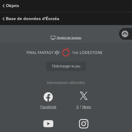
Objets
Base de données d'Éorzéa
Version de bureau
Télécharger le jeu
Informations officielles
/
Facebook
X
News