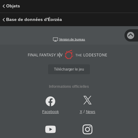
Objets
Base de données d'Éorzéa
Version de bureau
Télécharger le jeu
Informations officielles
/
Facebook
X
News