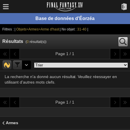
Base de données d'Éorzéa
Filtres : |
Objets>Armes>Arme d'hast
| Nv objet :
31-40
|
Résultats
(
0
résultat(s))
Page 1 / 1
La recherche n'a donné aucun résultat. Veuillez réessayer en
utilisant d'autres mots clefs.
Page 1 / 1
Armes