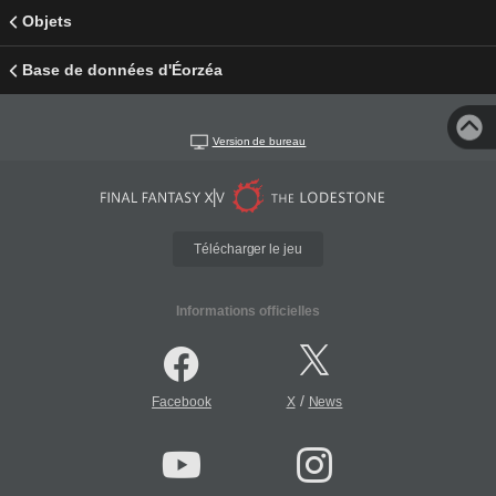
Objets
Base de données d'Éorzéa
Version de bureau
Télécharger le jeu
Informations officielles
/
Facebook
X
News