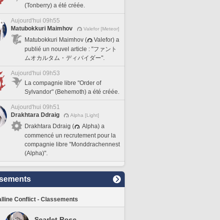
(Tonberry) a été créée.
Aujourd'hui 09h55
Matubokkuri Maimhov
Valefor [Meteor]
Matubokkuri Maimhov (
Valefor) a
publié un nouvel article : "ファント
ムオカルタム・ディバイダー".
Aujourd'hui 09h53
La compagnie libre "Order of
Sylvandor" (Behemoth) a été créée.
Aujourd'hui 09h51
Drakhtara Ddraig
Alpha [Light]
Drakhtara Ddraig (
Alpha) a
commencé un recrutement pour la
compagnie libre "Monddrachennest
(Alpha)".
sements
lline Conflict - Classements
Scarlet Rose