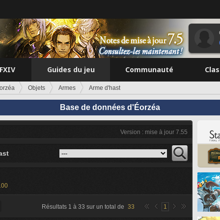
FFXIV
Guides du jeu
Communauté
Cla
orzéa
Objets
Armes
Arme d'hast
Base de données d'Éorzéa
Version : mise à jour 7.55
ast
100
Résultats
1
à
33
sur un total de
33
1