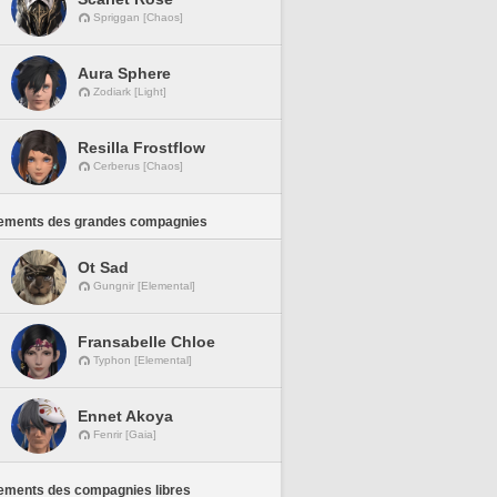
Spriggan [Chaos]
Aura Sphere
Zodiark [Light]
Resilla Frostflow
Cerberus [Chaos]
ements des grandes compagnies
Ot Sad
Gungnir [Elemental]
Fransabelle Chloe
Typhon [Elemental]
Ennet Akoya
Fenrir [Gaia]
ements des compagnies libres