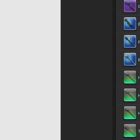
É
H
H
H
T