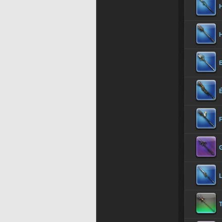
B
G
T