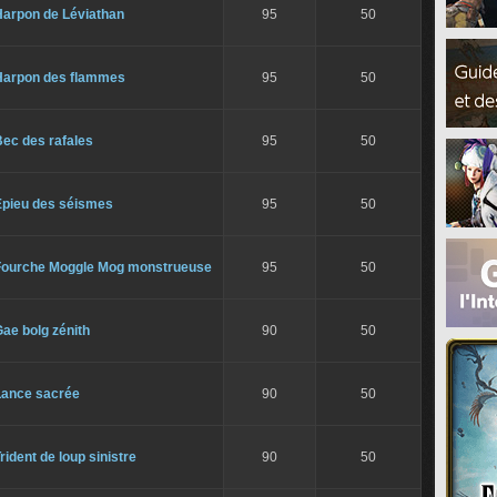
Harpon de Léviathan
95
50
Harpon des flammes
95
50
ec des rafales
95
50
Épieu des séismes
95
50
Fourche Moggle Mog monstrueuse
95
50
ae bolg zénith
90
50
Lance sacrée
90
50
rident de loup sinistre
90
50