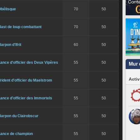
Obélisque
70
50
Hast de loup combattant
70
50
arpon d'Ifrit
60
50
ance d'officier des Deux Vipères
55
50
Mur 
Activ
rident d'officier du Maelstrom
55
50
ance d'officier des Immortels
55
50
Harpon du Clairobscur
55
50
Lance de champion
55
50