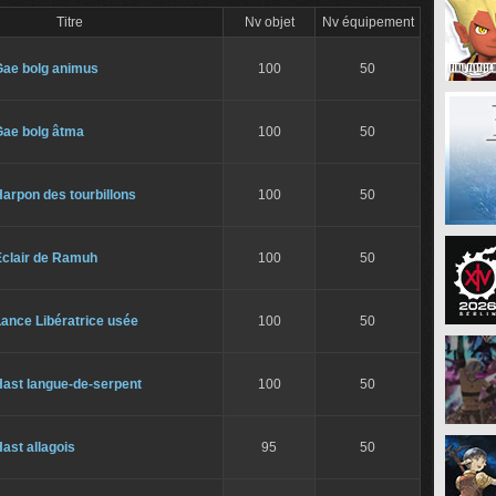
Titre
Nv objet
Nv équipement
Gae bolg animus
100
50
Gae bolg âtma
100
50
arpon des tourbillons
100
50
Éclair de Ramuh
100
50
ance Libératrice usée
100
50
Hast langue-de-serpent
100
50
ast allagois
95
50