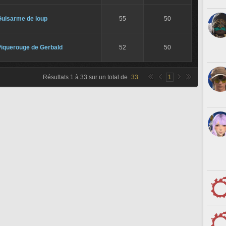
Guisarme de loup
55
50
Piquerouge de Gerbald
52
50
Résultats
1
à
33
sur un total de
33
1