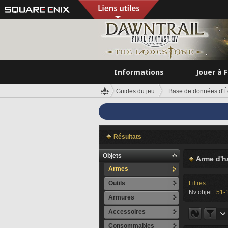
Informations
Jouer à 
Guides du jeu
Base de données d'É
Résultats
Objets
Arme d'h
Armes
Outils
Filtres
Nv objet :
51-
Armures
Accessoires
Consommables