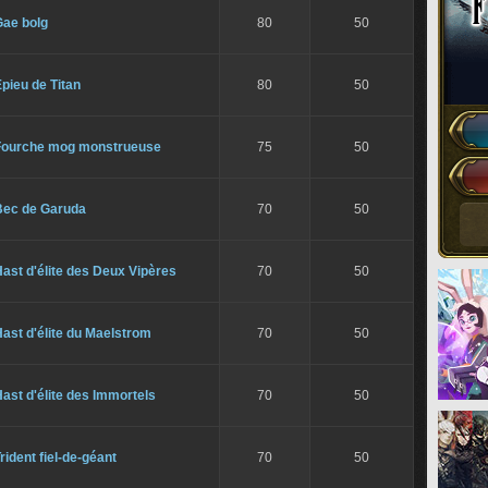
Gae bolg
80
50
pieu de Titan
80
50
Fourche mog monstrueuse
75
50
Bec de Garuda
70
50
ast d'élite des Deux Vipères
70
50
ast d'élite du Maelstrom
70
50
ast d'élite des Immortels
70
50
rident fiel-de-géant
70
50