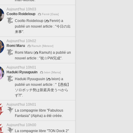
Aujourd'hui 10h03
Coolto Roideloup
Fenrir [Gaia]
Coolto Roideloup (
Fenrir) a
publié un nouvel article : "今日の出
来事".
Aujourd'hui 10h02
Romi Maru
Ramuh [Meteor]
Romi Maru (
Ramuh) a publié un
nouvel article : "祝☆PW完成".
Aujourd'hui 10h01
Haduki Ryuuguuin
Ixion [Mana]
Haduki Ryuuguuin (
Ixion) a
publié un nouvel article : "【愚痴】
ソロボッチ勢は新庭具使うべから
ず⁈".
Aujourd'hui 10h01
La compagnie libre "Fabulous
Fantasia" (Alpha) a été créée.
Aujourd'hui 10h00
La compagnie libre "TON Dock 2"