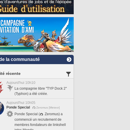
de la communauté
ité récente
Aujourd'hui 10h10
La compagnie libre "TYP Dock 2"
(Typhon) a été créée.
Aujourd'hui 10h05
Ponde Special
Zeromus [Meteor]
Ponde Special (
Zeromus) a
commencé un recrutement de
membres fondateurs de linkshell
inter-Monde.