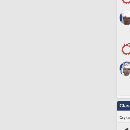
Clas
Crysta