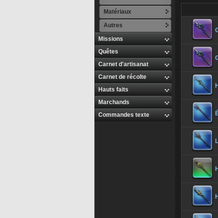
Matériaux
Autres
Missions
Quêtes
Carnet d'artisanat
Carnet de récolte
H
Hauts faits
Marchands
Commandes texte
L
H