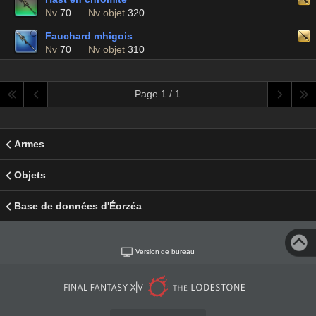
Nv
70
Nv objet
320
Fauchard mhigois
Nv
70
Nv objet
310
Page 1 / 1
Armes
Objets
Base de données d'Éorzéa
Version de bureau