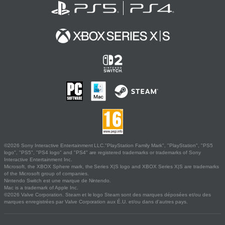
©2026 Sony Interactive Entertainment LLC."PlayStation Family Mark", "PlayStation", "PS5
logo", "PS5", "PS4 logo" and "PS4" are registered trademarks or trademarks of Sony
Interactive Entertainment Inc.
Microsoft, the XBOX Sphere mark, the Series X|S logo and XBOX Series X|S are trademarks
of the Microsoft group of companies.
Nintendo Switch est une marque de Nintendo.
Mac is a trademark of Apple Inc.
©2026 Valve Corporation. Steam et le logo Steam sont des marques déposées et/ou des
marques enregistrées par Valve Corporation aux É.U. et/ou dans d'autres pays.