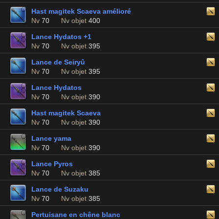
Hast magitek Scaeva amélioré
Nv
70
Nv objet
400
Lance Hydatos +1
Nv
70
Nv objet
395
Lance de Seiryû
Nv
70
Nv objet
395
Lance Hydatos
Nv
70
Nv objet
390
Hast magitek Scaeva
Nv
70
Nv objet
390
Lance yama
Nv
70
Nv objet
390
Lance Pyros
Nv
70
Nv objet
385
Lance de Suzaku
Nv
70
Nv objet
385
Pertuisane en chêne blanc