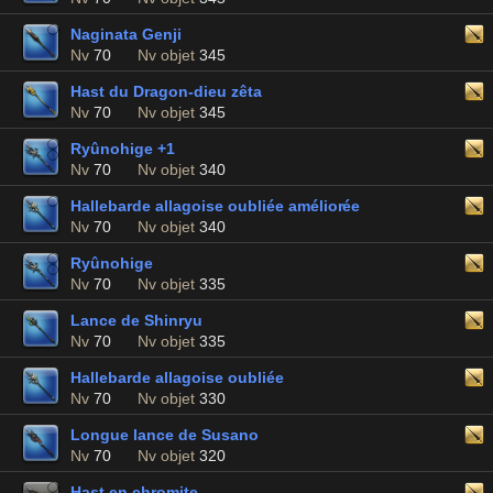
Naginata Genji
Nv
70
Nv objet
345
Hast du Dragon-dieu zêta
Nv
70
Nv objet
345
Ryûnohige +1
Nv
70
Nv objet
340
Hallebarde allagoise oubliée améliorée
Nv
70
Nv objet
340
Ryûnohige
Nv
70
Nv objet
335
Lance de Shinryu
Nv
70
Nv objet
335
Hallebarde allagoise oubliée
Nv
70
Nv objet
330
Longue lance de Susano
Nv
70
Nv objet
320
Hast en chromite