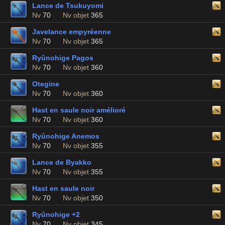
Lance de Tsukuyomi
Nv
70
Nv objet
365
Javelance empyréenne
Nv
70
Nv objet
365
Ryûnohige Pagos
Nv
70
Nv objet
360
Otegine
Nv
70
Nv objet
360
Hast en saule noir amélioré
Nv
70
Nv objet
360
Ryûnohige Anemos
Nv
70
Nv objet
355
Lance de Byakko
Nv
70
Nv objet
355
Hast en saule noir
Nv
70
Nv objet
350
Ryûnohige +2
Nv
70
Nv objet
345