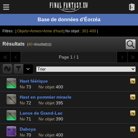
Base de données d'Éorzéa
Filtres : |
Objets>Armes>Arme d'hast
| Nv objet :
301-400
|
Résultats
(
40
résultat(s))
Page 1 / 1
Hast féérique
Nv
73
Nv objet
400
Hast en pommier miracle
Nv
72
Nv objet
395
Lance de Grand-Lac
Nv
71
Nv objet
390
Daboya
Nv
70
Nv objet
400