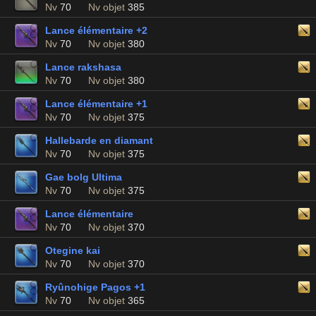
Nv
70
Nv objet
385
Lance élémentaire +2
Nv
70
Nv objet
380
Lance rakshasa
Nv
70
Nv objet
380
Lance élémentaire +1
Nv
70
Nv objet
375
Hallebarde en diamant
Nv
70
Nv objet
375
Gae bolg Ultima
Nv
70
Nv objet
375
Lance élémentaire
Nv
70
Nv objet
370
Otegine kai
Nv
70
Nv objet
370
Ryûnohige Pagos +1
Nv
70
Nv objet
365