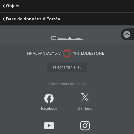
Objets
Base de données d'Éorzéa
Version de bureau
Télécharger le jeu
Informations officielles
/
Facebook
X
News