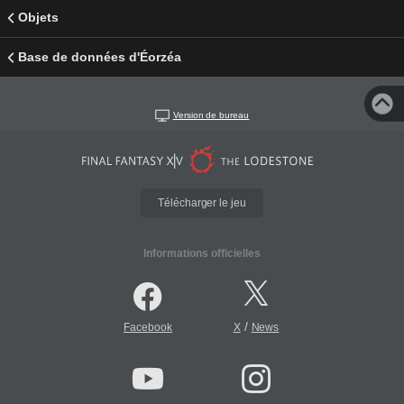
Objets
Base de données d'Éorzéa
Version de bureau
Télécharger le jeu
Informations officielles
/
Facebook
X
News