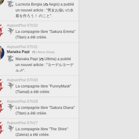
Lucrezia Borgia (
Aegis) a publié
un nouvel article : "男女お揃いの水
着を作ろう！ のこと".
Aujourd'hui 07h32
La compagnie libre "Sakura Emma"
(Titan) a été créée.
Aujourd'hui 07h31
Manaka Papi
Ultima [Gaia]
Manaka Papi (
Ultima) a publié
un nouvel article : "ヨーデルヨーデ
ル🎶".
Aujourd'hui 07h30
La compagnie libre "FunnyMask"
(Tiamat) a été créée.
Aujourd'hui 07h28
La compagnie libre "Sakura Diana"
(Titan) a été créée.
Aujourd'hui 07h27
La compagnie libre "The Shire"
(Zalera) a été créée.