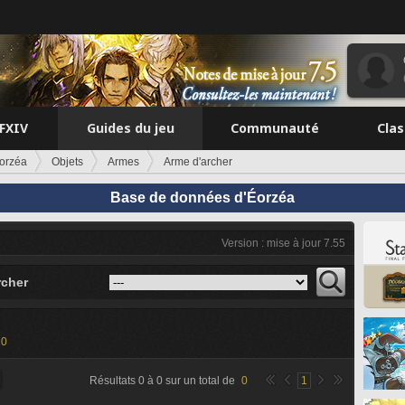
FFXIV
Guides du jeu
Communauté
Cla
orzéa
Objets
Armes
Arme d'archer
Base de données d'Éorzéa
Version : mise à jour 7.55
rcher
20
Résultats
0
à
0
sur un total de
0
1