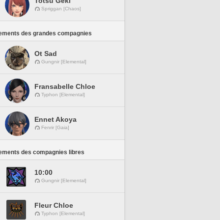
Totsu Geki
Spriggan [Chaos]
ements des grandes compagnies
Ot Sad
Gungnir [Elemental]
Fransabelle Chloe
Typhon [Elemental]
Ennet Akoya
Fenrir [Gaia]
ements des compagnies libres
10:00
Gungnir [Elemental]
Fleur Chloe
Typhon [Elemental]