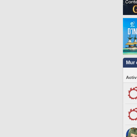
Mur 
Activ