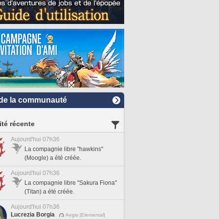
de la communauté
ité récente
Aujourd'hui 07h36
La compagnie libre "hawkins"
(Moogle) a été créée.
Aujourd'hui 07h36
La compagnie libre "Sakura Fiona"
(Titan) a été créée.
Aujourd'hui 07h36
Lucrezia Borgia
Aegis [Elemental]