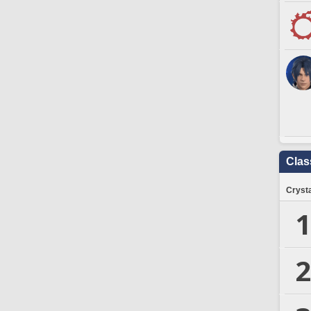
Clas
Crysta
1
2