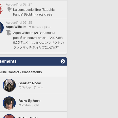
Aujourd'hui 07h27
La compagnie libre "Sapphic
Fangs" (Goblin) a été créée.
Aujourd'hui 07h25
Aqua Wilhelm
Bahamut [Gaia]
Aqua Wilhelm (
Bahamut) a
publié un nouvel article : "2026/8/8
0:20頃にクリスタルコンフリクトの
ランクマッチされた方にお詫び".
sements
lline Conflict - Classements
Scarlet Rose
Spriggan [Chaos]
Aura Sphere
Zodiark [Light]