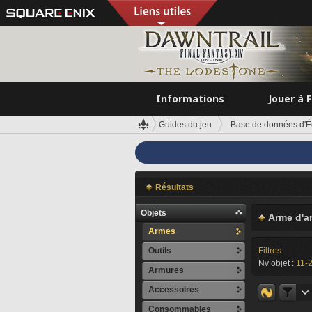
Informations
Jouer à 
Guides du jeu
Base de données d'É
Résultats
Objets
Arme d'a
Armes
Outils
Filtres
Nv objet :
11-
Armures
Accessoires
Consommables