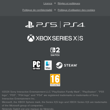
Licence
Règles et politiques
Politique de confidentialité
Politique d'utilisation des cookies
©2026 Sony Interactive Entertainment LLC."PlayStation Family Mark", "PlayStation", "PS5
logo", "PS5", "PS4 logo" and "PS4" are registered trademarks or trademarks of Sony
Interactive Entertainment Inc.
Microsoft, the XBOX Sphere mark, the Series X|S logo and XBOX Series X|S are trademarks
of the Microsoft group of companies.
Nintendo Switch est une marque de Nintendo.