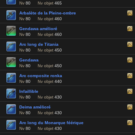
Nv
80
Nv objet
465
Arbalète de la Pleine-ombre
Nv
80
Nv objet
460
Gendawa amélioré
Nv
80
Nv objet
460
Arc long de Titania
Nv
80
Nv objet
450
Gendawa
Nv
80
Nv objet
450
Arc composite ronka
Nv
80
Nv objet
440
Infaillible
Nv
80
Nv objet
430
Deima amélioré
Nv
80
Nv objet
430
Arc long du Monarque féérique
Nv
80
Nv objet
430