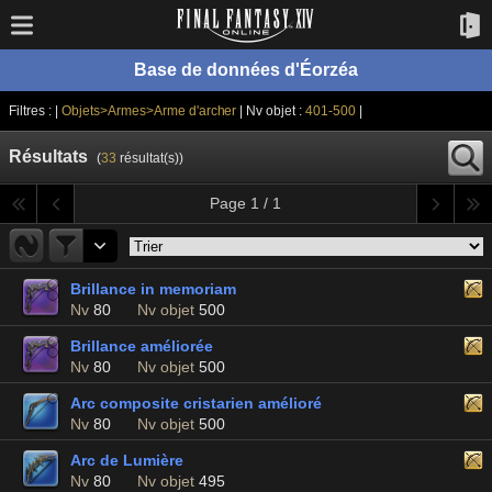
Base de données d'Éorzéa
Filtres : |
Objets>Armes>Arme d'archer
| Nv objet :
401-500
|
Résultats
(
33
résultat(s))
Page 1 / 1
Brillance in memoriam
Nv
80
Nv objet
500
Brillance améliorée
Nv
80
Nv objet
500
Arc composite cristarien amélioré
Nv
80
Nv objet
500
Arc de Lumière
Nv
80
Nv objet
495