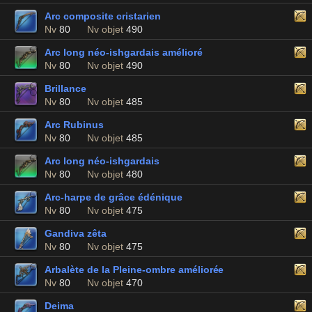
Arc composite cristarien
Nv
80
Nv objet
490
Arc long néo-ishgardais amélioré
Nv
80
Nv objet
490
Brillance
Nv
80
Nv objet
485
Arc Rubinus
Nv
80
Nv objet
485
Arc long néo-ishgardais
Nv
80
Nv objet
480
Arc-harpe de grâce édénique
Nv
80
Nv objet
475
Gandiva zêta
Nv
80
Nv objet
475
Arbalète de la Pleine-ombre améliorée
Nv
80
Nv objet
470
Deima