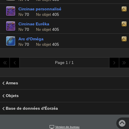
Circinae personnalisé
Nv
70
Nv objet
405
Circinae Eurêka
Nv
70
Nv objet
405
Arc d'Oméga
Nv
70
Nv objet
405
Page 1 / 1
Armes
Objets
Base de données d'Éorzéa
Version de bureau