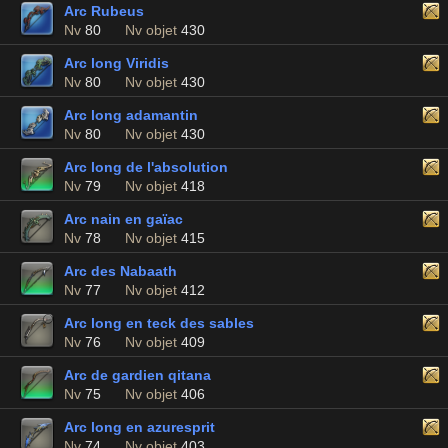
Arc Rubeus
Nv
80
Nv objet
430
Arc long Viridis
Nv
80
Nv objet
430
Arc long adamantin
Nv
80
Nv objet
430
Arc long de l'absolution
Nv
79
Nv objet
418
Arc nain en gaïac
Nv
78
Nv objet
415
Arc des Nabaath
Nv
77
Nv objet
412
Arc long en teck des sables
Nv
76
Nv objet
409
Arc de gardien qitana
Nv
75
Nv objet
406
Arc long en azuresprit
Nv
74
Nv objet
403