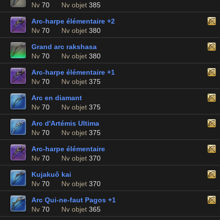
Nv
70
Nv objet
385
Arc-harpe élémentaire +2
Nv
70
Nv objet
380
Grand arc rakshasa
Nv
70
Nv objet
380
Arc-harpe élémentaire +1
Nv
70
Nv objet
375
Arc en diamant
Nv
70
Nv objet
375
Arc d'Artémis Ultima
Nv
70
Nv objet
375
Arc-harpe élémentaire
Nv
70
Nv objet
370
Kujakuô kai
Nv
70
Nv objet
370
Arc Qui-ne-faut Pagos +1
Nv
70
Nv objet
365