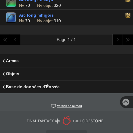
Nv
70
Nv objet
320
Arc long mhigois
Nv
70
Nv objet
310
Page 1 / 1
Armes
Objets
Base de données d'Éorzéa
Version de bureau