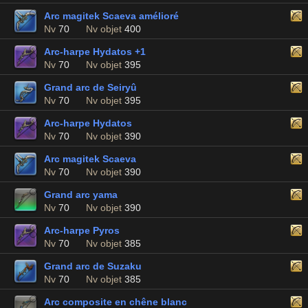
Arc magitek Scaeva amélioré
Nv
70
Nv objet
400
Arc-harpe Hydatos +1
Nv
70
Nv objet
395
Grand arc de Seiryû
Nv
70
Nv objet
395
Arc-harpe Hydatos
Nv
70
Nv objet
390
Arc magitek Scaeva
Nv
70
Nv objet
390
Grand arc yama
Nv
70
Nv objet
390
Arc-harpe Pyros
Nv
70
Nv objet
385
Grand arc de Suzaku
Nv
70
Nv objet
385
Arc composite en chêne blanc