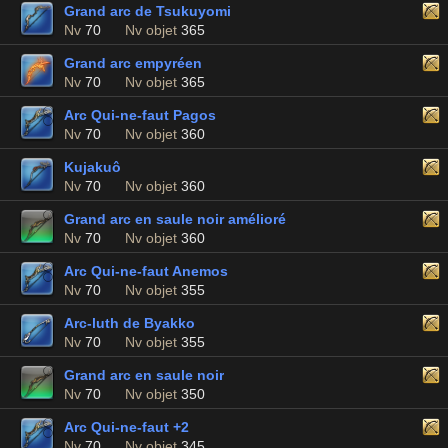
Grand arc de Tsukuyomi
Nv
70
Nv objet
365
Grand arc empyréen
Nv
70
Nv objet
365
Arc Qui-ne-faut Pagos
Nv
70
Nv objet
360
Kujakuô
Nv
70
Nv objet
360
Grand arc en saule noir amélioré
Nv
70
Nv objet
360
Arc Qui-ne-faut Anemos
Nv
70
Nv objet
355
Arc-luth de Byakko
Nv
70
Nv objet
355
Grand arc en saule noir
Nv
70
Nv objet
350
Arc Qui-ne-faut +2
Nv
70
Nv objet
345