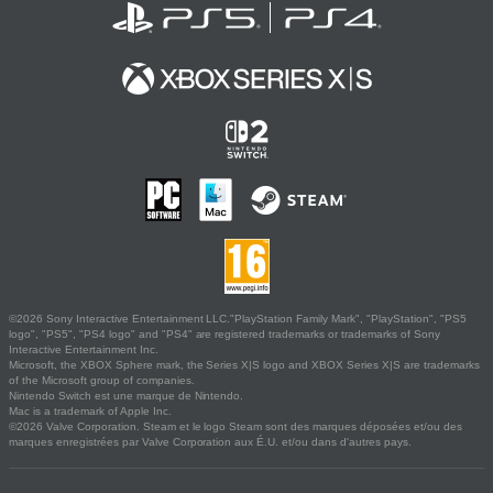
©2026 Sony Interactive Entertainment LLC."PlayStation Family Mark", "PlayStation", "PS5
logo", "PS5", "PS4 logo" and "PS4" are registered trademarks or trademarks of Sony
Interactive Entertainment Inc.
Microsoft, the XBOX Sphere mark, the Series X|S logo and XBOX Series X|S are trademarks
of the Microsoft group of companies.
Nintendo Switch est une marque de Nintendo.
Mac is a trademark of Apple Inc.
©2026 Valve Corporation. Steam et le logo Steam sont des marques déposées et/ou des
marques enregistrées par Valve Corporation aux É.U. et/ou dans d'autres pays.