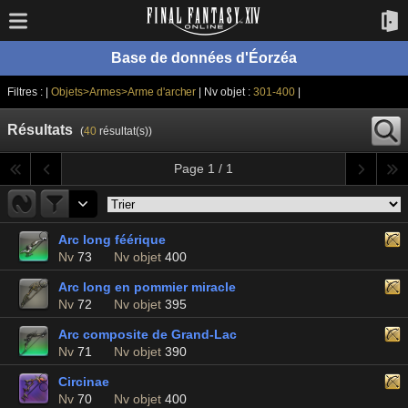
Base de données d'Éorzéa
Filtres : |
Objets>Armes>Arme d'archer
| Nv objet :
301-400
|
Résultats
(
40
résultat(s))
Page 1 / 1
Arc long féérique
Nv
73
Nv objet
400
Arc long en pommier miracle
Nv
72
Nv objet
395
Arc composite de Grand-Lac
Nv
71
Nv objet
390
Circinae
Nv
70
Nv objet
400