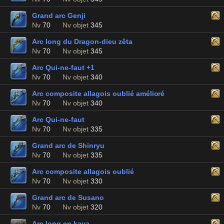
Grand arc Genji
Nv
70
Nv objet
345
Arc long du Dragon-dieu zêta
Nv
70
Nv objet
345
Arc Qui-ne-faut +1
Nv
70
Nv objet
340
Arc composite allagois oublié amélioré
Nv
70
Nv objet
340
Arc Qui-ne-faut
Nv
70
Nv objet
335
Grand arc de Shinryu
Nv
70
Nv objet
335
Arc composite allagois oublié
Nv
70
Nv objet
330
Grand arc de Susano
Nv
70
Nv objet
320
Arc long en kaya