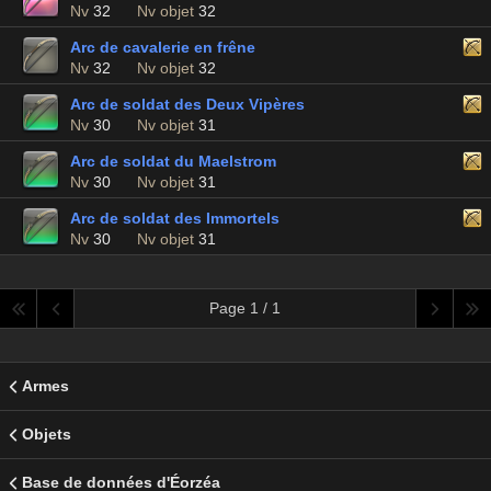
Nv
32
Nv objet
32
Arc de cavalerie en frêne
Nv
32
Nv objet
32
Arc de soldat des Deux Vipères
Nv
30
Nv objet
31
Arc de soldat du Maelstrom
Nv
30
Nv objet
31
Arc de soldat des Immortels
Nv
30
Nv objet
31
Page 1 / 1
Armes
Objets
Base de données d'Éorzéa