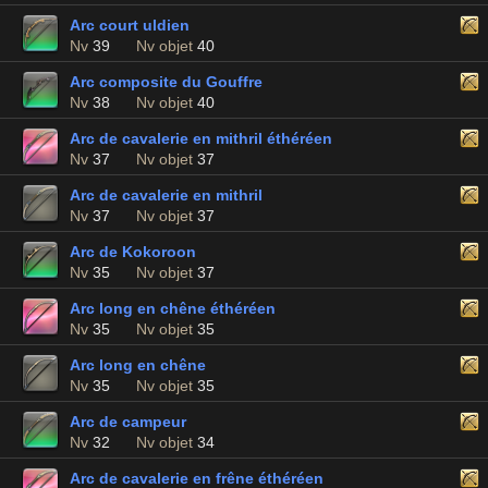
Arc court uldien
Nv
39
Nv objet
40
Arc composite du Gouffre
Nv
38
Nv objet
40
Arc de cavalerie en mithril éthéréen
Nv
37
Nv objet
37
Arc de cavalerie en mithril
Nv
37
Nv objet
37
Arc de Kokoroon
Nv
35
Nv objet
37
Arc long en chêne éthéréen
Nv
35
Nv objet
35
Arc long en chêne
Nv
35
Nv objet
35
Arc de campeur
Nv
32
Nv objet
34
Arc de cavalerie en frêne éthéréen