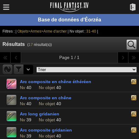
Base de données d'Éorzéa
Filtres : |
Objets>Armes>Arme d'archer
| Nv objet :
31-40
|
Résultats
(
17
résultat(s))
Page 1 / 1
Arc composite en chêne éthéréen
Nv
40
Nv objet
40
Arc composite en chêne
Nv
40
Nv objet
40
Arc long gridanien
Nv
39
Nv objet
40
Arc composite gridanien
Nv
39
Nv objet
40