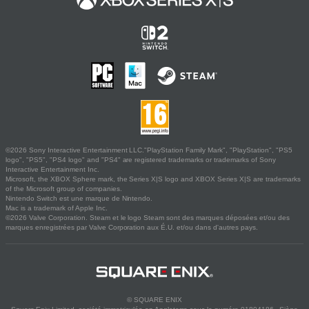
©2026 Sony Interactive Entertainment LLC."PlayStation Family Mark", "PlayStation", "PS5
logo", "PS5", "PS4 logo" and "PS4" are registered trademarks or trademarks of Sony
Interactive Entertainment Inc.
Microsoft, the XBOX Sphere mark, the Series X|S logo and XBOX Series X|S are trademarks
of the Microsoft group of companies.
Nintendo Switch est une marque de Nintendo.
Mac is a trademark of Apple Inc.
©2026 Valve Corporation. Steam et le logo Steam sont des marques déposées et/ou des
marques enregistrées par Valve Corporation aux É.U. et/ou dans d'autres pays.
© SQUARE ENIX