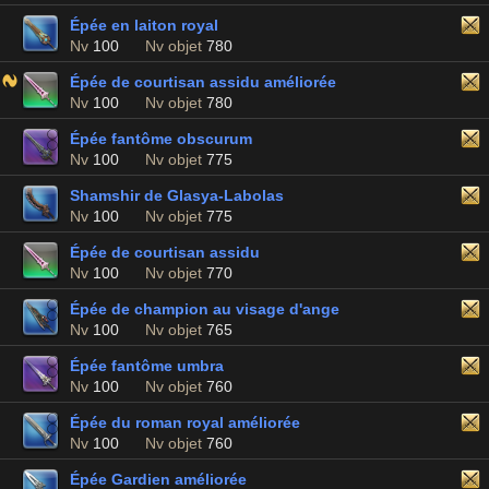
Épée en laiton royal
Nv
100
Nv objet
780
Épée de courtisan assidu améliorée
Nv
100
Nv objet
780
Épée fantôme obscurum
Nv
100
Nv objet
775
Shamshir de Glasya-Labolas
Nv
100
Nv objet
775
Épée de courtisan assidu
Nv
100
Nv objet
770
Épée de champion au visage d'ange
Nv
100
Nv objet
765
Épée fantôme umbra
Nv
100
Nv objet
760
Épée du roman royal améliorée
Nv
100
Nv objet
760
Épée Gardien améliorée