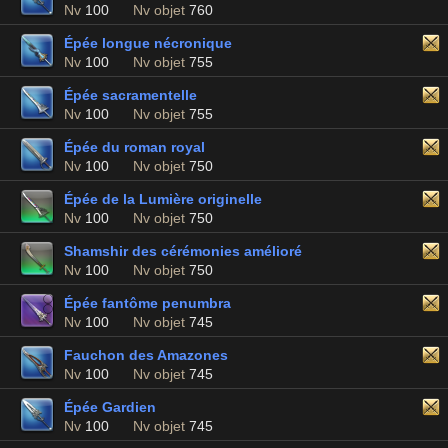
Nv
100
Nv objet
760
Épée longue nécronique
Nv
100
Nv objet
755
Épée sacramentelle
Nv
100
Nv objet
755
Épée du roman royal
Nv
100
Nv objet
750
Épée de la Lumière originelle
Nv
100
Nv objet
750
Shamshir des cérémonies amélioré
Nv
100
Nv objet
750
Épée fantôme penumbra
Nv
100
Nv objet
745
Fauchon des Amazones
Nv
100
Nv objet
745
Épée Gardien
Nv
100
Nv objet
745