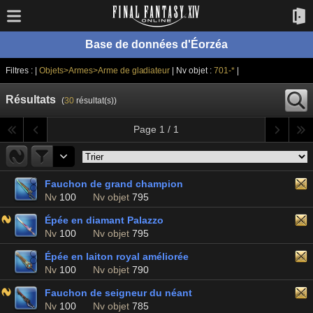
Base de données d'Éorzéa
Filtres : |
Objets>Armes>Arme de gladiateur
| Nv objet :
701-*
|
Résultats
(
30
résultat(s))
Page 1 / 1
Fauchon de grand champion
Nv
100
Nv objet
795
Épée en diamant Palazzo
Nv
100
Nv objet
795
Épée en laiton royal améliorée
Nv
100
Nv objet
790
Fauchon de seigneur du néant
Nv
100
Nv objet
785