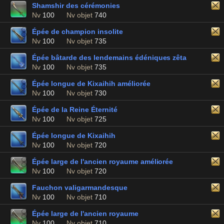
Shamshir des cérémonies
Nv
100
Nv objet
740
Épée de champion insolite
Nv
100
Nv objet
735
Épée bâtarde des lendemains édéniques zêta
Nv
100
Nv objet
735
Épée longue de Kixaihih améliorée
Nv
100
Nv objet
730
Épée de la Reine Éternité
Nv
100
Nv objet
725
Épée longue de Kixaihih
Nv
100
Nv objet
720
Épée large de l'ancien royaume améliorée
Nv
100
Nv objet
720
Fauchon valigarmandesque
Nv
100
Nv objet
710
Épée large de l'ancien royaume
Nv
100
Nv objet
710