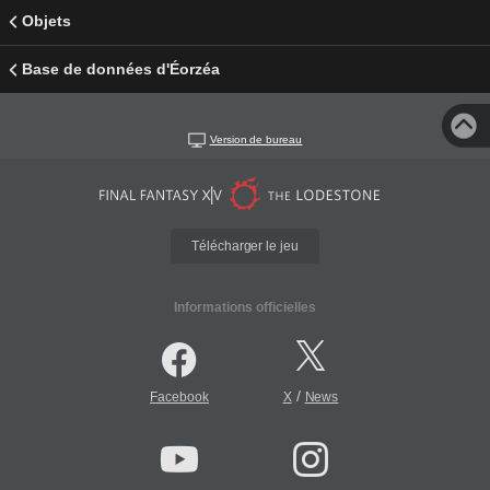
Objets
Base de données d'Éorzéa
Version de bureau
Télécharger le jeu
Informations officielles
/
Facebook
X
News