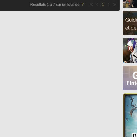
Résultats
1
à
7
sur un total de
7
1