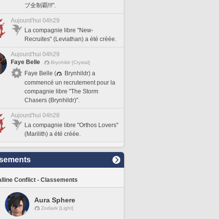
ブ全制覇!!!".
Aujourd'hui 04h29
La compagnie libre "New-
Recruites" (Leviathan) a été créée.
Aujourd'hui 04h29
Faye Belle
Brynhildr [Crystal]
Faye Belle (
Brynhildr) a
commencé un recrutement pour la
compagnie libre "The Storm
Chasers (Brynhildr)".
Aujourd'hui 04h28
La compagnie libre "Orthos Lovers"
(Marilith) a été créée.
sements
lline Conflict - Classements
Aura Sphere
Zodiark [Light]