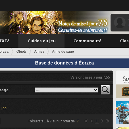
FFXIV
Guides du jeu
Communauté
Cla
orzéa
Objets
Armes
Arme de sage
Base de données d'Éorzéa
Version : mise à jour 7.55
sage
-400
Résultats
1
à
7
sur un total de
7
1