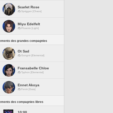
Scarlet Rose
Spriggan [Chaos]
Miyu Edelfelt
Phoenix [Light]
ements des grandes compagnies
Ot Sad
Gungnir [Elemental]
Fransabelle Chloe
Typhon [Elemental]
Ennet Akoya
Fenrir [Gaia]
ements des compagnies libres
10:00