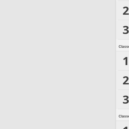
2
3
Class
1
2
3
Class