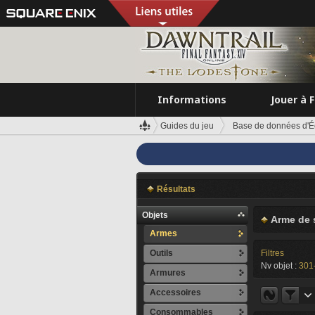
Informations
Jouer à 
Guides du jeu
Base de données d'É
Résultats
Objets
Arme de 
Armes
Outils
Filtres
Nv objet :
301
Armures
Accessoires
Consommables