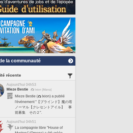
de la communauté
ité récente
Aujourd'hui 04h53
Mieze Bestie
Ixion [Mana]
Mieze Bestie (
Ixion) a publié
l'événement "【ブラインド】魔の塔
ノーマル【クレセントアイル】 事
前募集 その２".
Aujourd'hui 04h51
La compagnie libre "House of