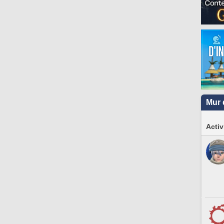
Mur 
Activ