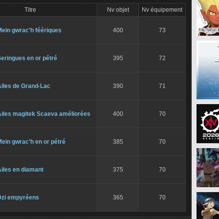
Titre
Nv objet
Nv équipement
ein gwrac'h féériques
400
73
eringues en or pétré
395
72
Ailes de Grand-Lac
390
71
Ailes magitek Scaeva améliorées
400
70
ein gwrac'h en or pétré
385
70
iles en diamant
375
70
Dzi empyréens
365
70