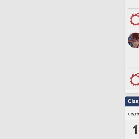
Clas
Crysta
1