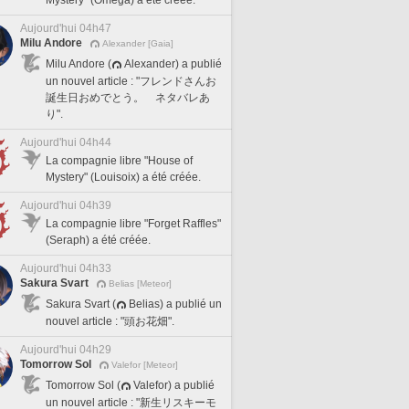
Mystery" (Omega) a été créée.
Aujourd'hui 04h47
Milu Andore
Alexander [Gaia]
Milu Andore (
Alexander) a publié
un nouvel article : "フレンドさんお
誕生日おめでとう。 ネタバレあ
り".
Aujourd'hui 04h44
La compagnie libre "House of
Mystery" (Louisoix) a été créée.
Aujourd'hui 04h39
La compagnie libre "Forget Raffles"
(Seraph) a été créée.
Aujourd'hui 04h33
Sakura Svart
Belias [Meteor]
Sakura Svart (
Belias) a publié un
nouvel article : "頭お花畑".
Aujourd'hui 04h29
Tomorrow Sol
Valefor [Meteor]
Tomorrow Sol (
Valefor) a publié
un nouvel article : "新生リスキーモ