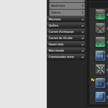
Matériaux
Autres
M
Missions
Quêtes
S
Carnet d'artisanat
Carnet de récolte
Hauts faits
Marchands
Commandes texte
M
A