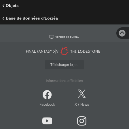
Objets
Base de données d'Éorzéa
Version de bureau
Télécharger le jeu
Informations officielles
/
Facebook
X
News