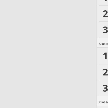
2
3
Class
1
2
3
Class