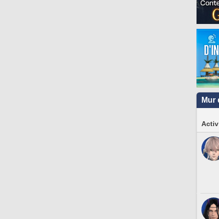
Mur 
Activ