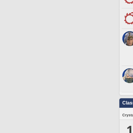
Clas
Crysta
1