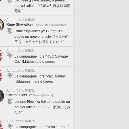
Leo Nnn (
Alexander) a publié un
nouvel article : "絶妖星乱舞攻略固定
募集".
Aujourd'hui 04h32
Rune Skywalker
Gungnir [Elemental]
Rune Skywalker (
Gungnir) a
publié un nouvel article : "あなたの
所も！そろそろお祭りですか？".
Aujourd'hui 04h31
La compagnie libre "RSC Salvage
Co." (Mateus) a été créée.
Aujourd'hui 04h31
La compagnie libre "Pax Domini"
(Gilgamesh) a été créée.
Aujourd'hui 04h31
Limone Flow
Belias [Meteor]
Limone Flow (
Belias) a publié un
nouvel article : "イベント参加してみ
た！".
Aujourd'hui 04h29
La compagnie libre "Neko Jarashi"