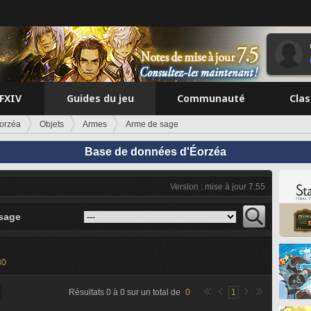
FFXIV
Guides du jeu
Communauté
Cla
orzéa
Objets
Armes
Arme de sage
Base de données d'Éorzéa
Version : mise à jour 7.55
sage
30
Résultats
0
à
0
sur un total de
0
1