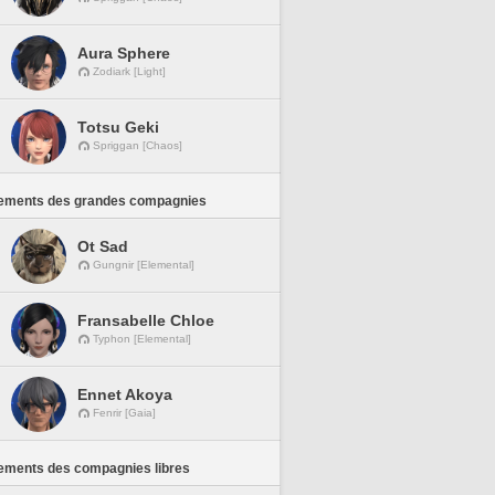
Aura Sphere
Zodiark [Light]
Totsu Geki
Spriggan [Chaos]
ements des grandes compagnies
Ot Sad
Gungnir [Elemental]
Fransabelle Chloe
Typhon [Elemental]
Ennet Akoya
Fenrir [Gaia]
ements des compagnies libres