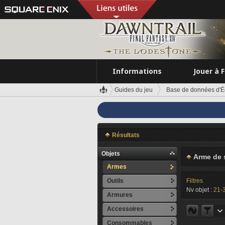
Informations
Jouer à 
Guides du jeu
Base de données d'É
Résultats
Objets
Arme de 
Armes
Outils
Filtres
Nv objet :
21-
Armures
Accessoires
Consommables