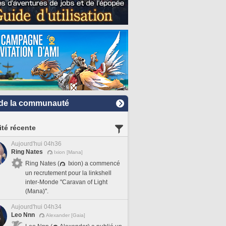
de la communauté
ité récente
Aujourd'hui 04h36
Ring Nates
Ixion [Mana]
Ring Nates (
Ixion) a commencé
un recrutement pour la linkshell
inter-Monde "Caravan of Light
(Mana)".
Aujourd'hui 04h34
Leo Nnn
Alexander [Gaia]