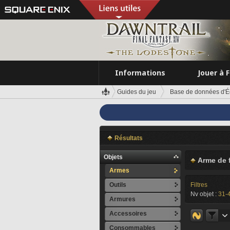
Informations
Jouer à 
Guides du jeu
Base de données d'É
Résultats
Objets
Arme de 
Armes
Outils
Filtres
Nv objet :
31-
Armures
Accessoires
Consommables