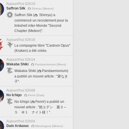
Aujourd'hui 02h19
Saffron Silk
Shinryu [Meteor]
Saffron Silk (
Shinryu) a
commencé un recrutement pour la
linkshell inter-Monde "Second
Chapter (Meteor)".
Aujourd'hui 02h16
La compagnie libre "Castrum Opus"
(Kraken) a été créée.
Aujourd'hui 02h14
Wakaba Shiki
Pandaemonium [Mana]
Wakaba Shiki (
Pandaemonium)
a publié un nouvel article : "家なき
子".
Aujourd'hui 02h08
No Ichigo
Fenrir [Gaia]
No Ichigo (
Fenrir) a publié un
nouvel article : "絶エデン 週３～
５ ＠１ ナイト様！".
Aujourd'hui 02h04
Dain Arduous
Mandragora [Meteor]