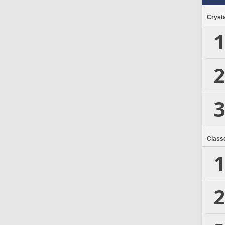
Crysta
1
2
3
Class
1
2