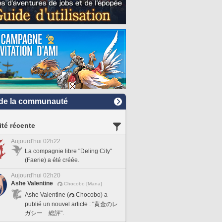
de la communauté
ité récente
Aujourd'hui 02h22
La compagnie libre "Deling City"
(Faerie) a été créée.
Aujourd'hui 02h20
Ashe Valentine
Chocobo [Mana]
Ashe Valentine (
Chocobo) a
publié un nouvel article : "黄金のレ
ガシー 総評".