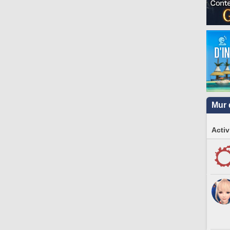
Mur 
Activ