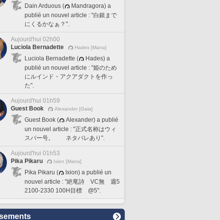
Dain Arduous (
Mandragora) a
publié un nouvel article : "白銀まで
にくるかなぁ？".
Aujourd'hui 02h00
Luciola Bernadette
Hades [Mana]
Luciola Bernadette (
Hades) a
publié un nouvel article : "姫のため
にルインド・アクアダクトを作っ
た".
Aujourd'hui 01h59
Guest Book
Alexander [Gaia]
Guest Book (
Alexander) a publié
un nouvel article : "正式名称はウィ
スパー号。 ネタバレあり".
Aujourd'hui 01h53
Pika Pikaru
Ixion [Mana]
Pika Pikaru (
Ixion) a publié un
nouvel article : "絶竜詩 VC無 週5
2100-2330 100H目標 @5".
sements