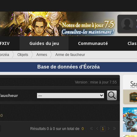
FFXIV
Guides du jeu
Communauté
Cla
orzéa
Objets
Armes
Arme de faucheur
Base de données d'Éorzéa
Version : mise à jour 7.55
faucheur
40
Résultats
0
à
0
sur un total de
0
1