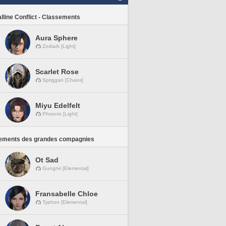
lline Conflict - Classements
Aura Sphere
Zodiark [Light]
Scarlet Rose
Spriggan [Chaos]
Miyu Edelfelt
Phoenix [Light]
ements des grandes compagnies
Ot Sad
Gungnir [Elemental]
Fransabelle Chloe
Typhon [Elemental]