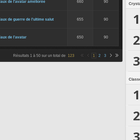
aux de l'avatar améliorée
660
90
Crysta
1
aux de guerre de l'ultime salut
655
90
2
aux de l'avatar
650
90
3
Résultats
1
à
50
sur un total de
123
1
2
3
Class
1
2
3