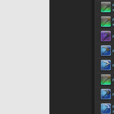
F
o
F
z