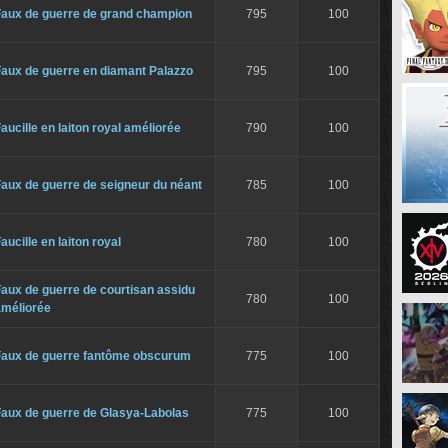
Faux de guerre de grand champion
795
100
Faux de guerre en diamant Palazzo
795
100
aucille en laiton royal améliorée
790
100
aux de guerre de seigneur du néant
785
100
aucille en laiton royal
780
100
aux de guerre de courtisan assidu
780
100
améliorée
Faux de guerre fantôme obscurum
775
100
Faux de guerre de Glasya-Labolas
775
100