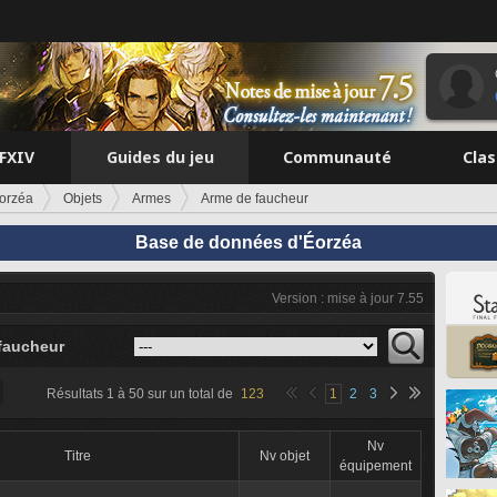
FFXIV
Guides du jeu
Communauté
Cla
orzéa
Objets
Armes
Arme de faucheur
Base de données d'Éorzéa
Version : mise à jour 7.55
faucheur
Résultats
1
à
50
sur un total de
123
1
2
3
Nv
Titre
Nv objet
équipement