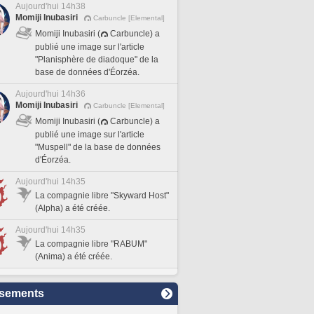
Aujourd'hui 14h38
Momiji Inubasiri
Carbuncle [Elemental]
Momiji Inubasiri (
Carbuncle) a
publié une image sur l'article
"Planisphère de diadoque" de la
base de données d'Éorzéa.
Aujourd'hui 14h36
Momiji Inubasiri
Carbuncle [Elemental]
Momiji Inubasiri (
Carbuncle) a
publié une image sur l'article
"Muspell" de la base de données
d'Éorzéa.
Aujourd'hui 14h35
La compagnie libre "Skyward Host"
(Alpha) a été créée.
Aujourd'hui 14h35
La compagnie libre "RABUM"
(Anima) a été créée.
sements