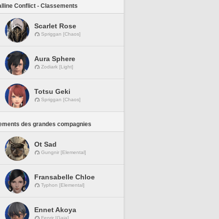
lline Conflict - Classements
Scarlet Rose
Spriggan [Chaos]
Aura Sphere
Zodiark [Light]
Totsu Geki
Spriggan [Chaos]
ements des grandes compagnies
Ot Sad
Gungnir [Elemental]
Fransabelle Chloe
Typhon [Elemental]
Ennet Akoya
Fenrir [Gaia]