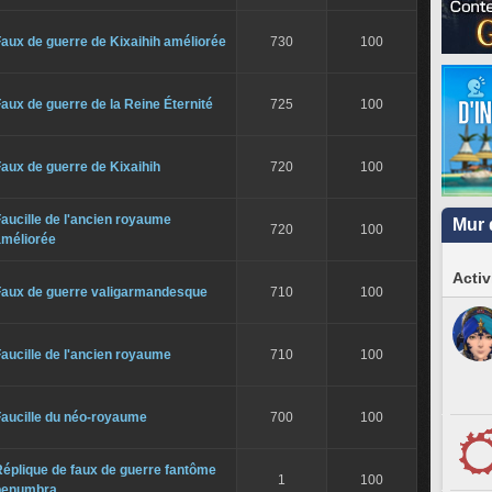
aux de guerre de Kixaihih améliorée
730
100
aux de guerre de la Reine Éternité
725
100
aux de guerre de Kixaihih
720
100
aucille de l'ancien royaume
Mur 
720
100
améliorée
Activ
Faux de guerre valigarmandesque
710
100
aucille de l'ancien royaume
710
100
Faucille du néo-royaume
700
100
éplique de faux de guerre fantôme
1
100
penumbra