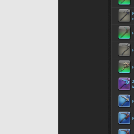
F
F
F
M
F
F