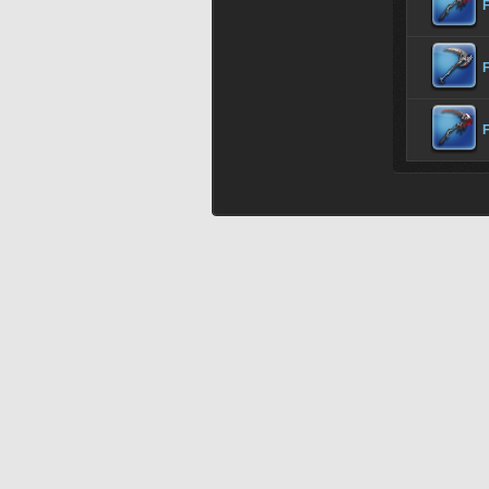
F
F
F