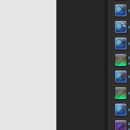
F
F
F
F
F
R