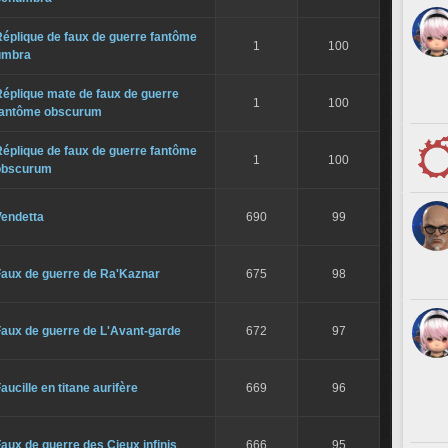
éplique de faux de guerre fantôme
1
100
umbra
éplique mate de faux de guerre
1
100
fantôme obscurum
éplique de faux de guerre fantôme
1
100
obscurum
Vendetta
690
99
Faux de guerre de Ra'Kaznar
675
98
Faux de guerre de L'Avant-garde
672
97
aucille en titane aurifère
669
96
aux de guerre des Cieux infinis
666
95