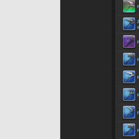
F
F
F