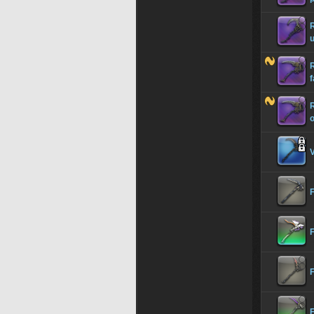
R
R
R
F
F