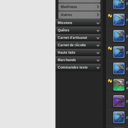
Matériaux
Autres
Missions
Quêtes
F
Carnet d'artisanat
Carnet de récolte
Hauts faits
F
Marchands
Commandes texte
F
F