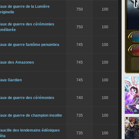
aux de guerre de la Lumière
750
100
riginelle
Faux de guerre des cérémonies
750
100
améliorée
Faux de guerre fantôme penumbra
745
100
Faux des Amazones
745
100
Faux Gardien
745
100
Faux de guerre des cérémonies
740
100
aux de guerre de champion insolite
735
100
Faucille des lendemains édéniques
735
100
êta