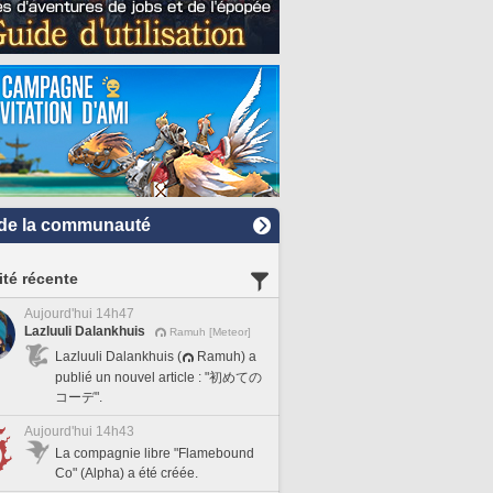
de la communauté
ité récente
Aujourd'hui 14h47
Lazluuli Dalankhuis
Ramuh [Meteor]
Lazluuli Dalankhuis (
Ramuh) a
publié un nouvel article : "初めての
コーデ".
Aujourd'hui 14h43
La compagnie libre "Flamebound
Co" (Alpha) a été créée.