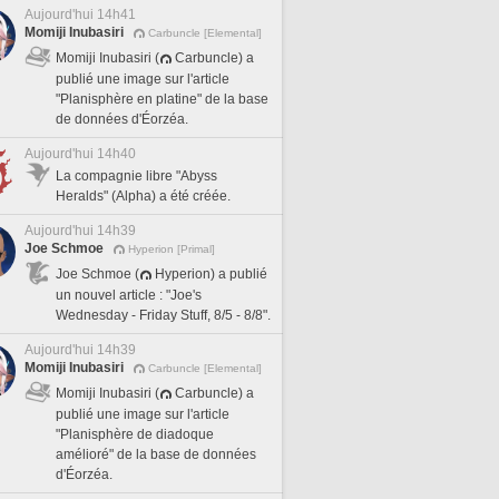
Aujourd'hui 14h41
Momiji Inubasiri
Carbuncle [Elemental]
Momiji Inubasiri (
Carbuncle) a
publié une image sur l'article
"Planisphère en platine" de la base
de données d'Éorzéa.
Aujourd'hui 14h40
La compagnie libre "Abyss
Heralds" (Alpha) a été créée.
Aujourd'hui 14h39
Joe Schmoe
Hyperion [Primal]
Joe Schmoe (
Hyperion) a publié
un nouvel article : "Joe's
Wednesday - Friday Stuff, 8/5 - 8/8".
Aujourd'hui 14h39
Momiji Inubasiri
Carbuncle [Elemental]
Momiji Inubasiri (
Carbuncle) a
publié une image sur l'article
"Planisphère de diadoque
amélioré" de la base de données
d'Éorzéa.