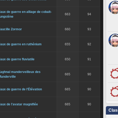
aux de guerre en alliage de cobalt-
663
94
tungstène
aucille Zormor
660
93
Faux de guerre en ruthénium
655
92
aux de guerre fluviatile
650
91
Zaghnal manderveilleux des
665
90
anderville
aux de guerre de l'Élévation
665
90
aux de l'avatar magnifiée
665
90
Clas