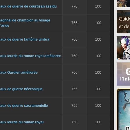
aux de guerre de courtisan assidu
770
100
Zaghnal de champion au visage
765
100
d'ange
Faux de guerre fantôme umbra
760
100
aux lourde du roman royal améliorée
760
100
Faux Gardien améliorée
760
100
Faux de guerre nécronique
755
100
Faux de guerre sacramentelle
755
100
aux lourde du roman royal
750
100