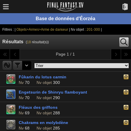
Base de données d'Éorzéa
Filtres : |
Objets>Armes>Arme de danseur
| Nv objet :
201-300
|
Résultats
(
18
résultat(s))
Page 1 / 1
Fûkarin du lotus carmin
Nv
70
Nv objet
300
Engetsurin de Shinryu flamboyant
Nv
70
Nv objet
290
Fléaux des griffons
Nv
69
Nv objet
288
Chakrams en molybdène
Nv
68
Nv objet
285