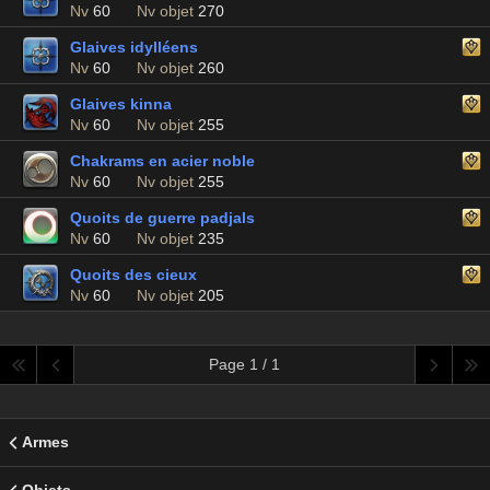
Nv
60
Nv objet
270
Glaives idylléens
Nv
60
Nv objet
260
Glaives kinna
Nv
60
Nv objet
255
Chakrams en acier noble
Nv
60
Nv objet
255
Quoits de guerre padjals
Nv
60
Nv objet
235
Quoits des cieux
Nv
60
Nv objet
205
Page 1 / 1
Armes