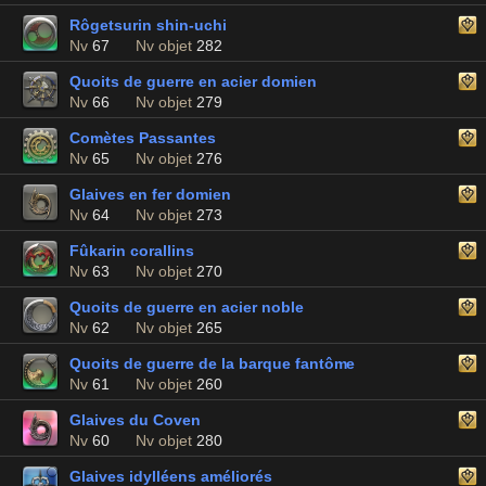
Rôgetsurin shin-uchi
Nv
67
Nv objet
282
Quoits de guerre en acier domien
Nv
66
Nv objet
279
Comètes Passantes
Nv
65
Nv objet
276
Glaives en fer domien
Nv
64
Nv objet
273
Fûkarin corallins
Nv
63
Nv objet
270
Quoits de guerre en acier noble
Nv
62
Nv objet
265
Quoits de guerre de la barque fantôme
Nv
61
Nv objet
260
Glaives du Coven
Nv
60
Nv objet
280
Glaives idylléens améliorés