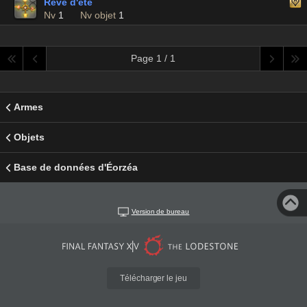
Rêve d'été
Nv
1
Nv objet
1
Page 1 / 1
Armes
Objets
Base de données d'Éorzéa
Version de bureau
Télécharger le jeu