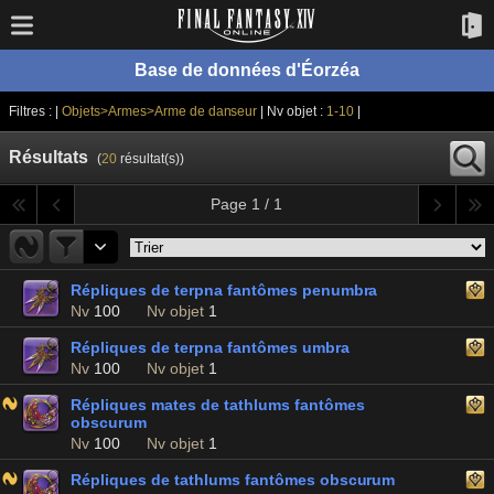
Base de données d'Éorzéa
Filtres : |
Objets>Armes>Arme de danseur
| Nv objet :
1-10
|
Résultats
(
20
résultat(s))
Page 1 / 1
Répliques de terpna fantômes penumbra
Nv
100
Nv objet
1
Répliques de terpna fantômes umbra
Nv
100
Nv objet
1
Répliques mates de tathlums fantômes
obscurum
Nv
100
Nv objet
1
Répliques de tathlums fantômes obscurum