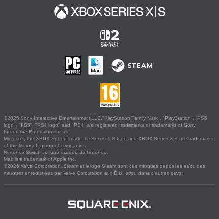
©2026 Sony Interactive Entertainment LLC."PlayStation Family Mark", "PlayStation", "PS5
logo", "PS5", "PS4 logo" and "PS4" are registered trademarks or trademarks of Sony
Interactive Entertainment Inc.
Microsoft, the XBOX Sphere mark, the Series X|S logo and XBOX Series X|S are trademarks
of the Microsoft group of companies.
Nintendo Switch est une marque de Nintendo.
Mac is a trademark of Apple Inc.
©2026 Valve Corporation. Steam et le logo Steam sont des marques déposées et/ou des
marques enregistrées par Valve Corporation aux É.U. et/ou dans d'autres pays.