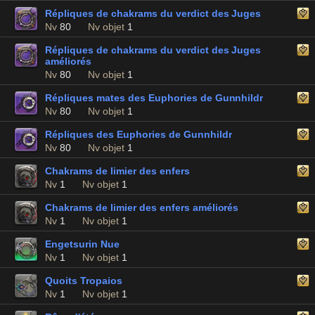
Répliques de chakrams du verdict des Juges
Nv
80
Nv objet
1
Répliques de chakrams du verdict des Juges
améliorés
Nv
80
Nv objet
1
Répliques mates des Euphories de Gunnhildr
Nv
80
Nv objet
1
Répliques des Euphories de Gunnhildr
Nv
80
Nv objet
1
Chakrams de limier des enfers
Nv
1
Nv objet
1
Chakrams de limier des enfers améliorés
Nv
1
Nv objet
1
Engetsurin Nue
Nv
1
Nv objet
1
Quoits Tropaios
Nv
1
Nv objet
1