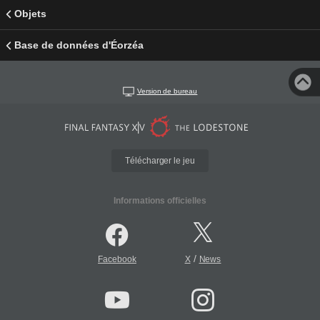
Objets
Base de données d'Éorzéa
Version de bureau
Télécharger le jeu
Informations officielles
/
Facebook
X
News