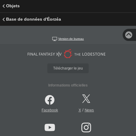
Objets
Base de données d'Éorzéa
Version de bureau
Télécharger le jeu
Informations officielles
/
Facebook
X
News