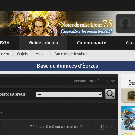
FFXIV
Guides du jeu
Communauté
Cla
orzéa
Objets
Armes
Arme de pistosabreur
Base de données d'Éorzéa
Version : mise à jour 7.55
pistosabreur
30
Résultats
0
à
0
sur un total de
0
1