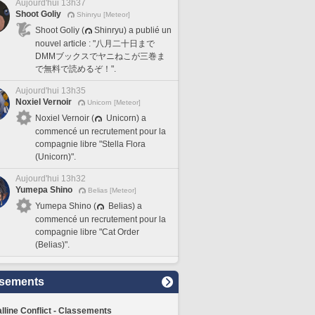
Aujourd'hui 13h37
Shoot Goliy
Shinryu [Meteor]
Shoot Goliy (
Shinryu) a publié un
nouvel article : "八月二十日まで
DMMブックスでヤニねこが三巻ま
で無料で読めるぞ！".
Aujourd'hui 13h35
Noxiel Vernoir
Unicorn [Meteor]
Noxiel Vernoir (
Unicorn) a
commencé un recrutement pour la
compagnie libre "Stella Flora
(Unicorn)".
Aujourd'hui 13h32
Yumepa Shino
Belias [Meteor]
Yumepa Shino (
Belias) a
commencé un recrutement pour la
compagnie libre "Cat Order
(Belias)".
sements
lline Conflict - Classements