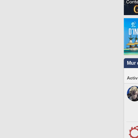
Mur 
Activ