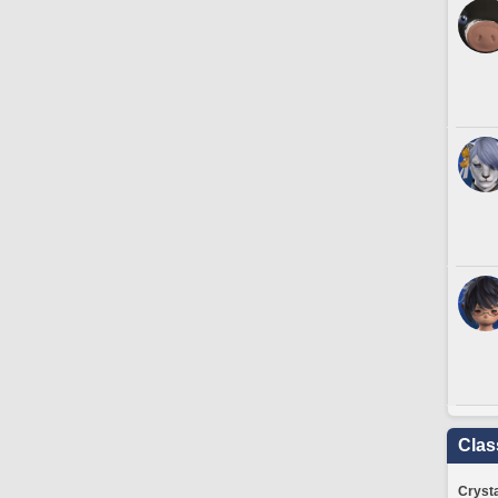
Clas
Crysta