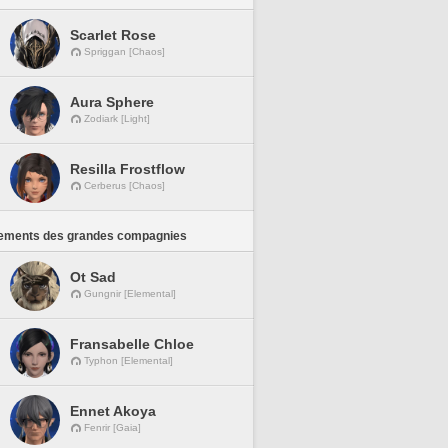
Scarlet Rose
Spriggan [Chaos]
Aura Sphere
Zodiark [Light]
Resilla Frostflow
Cerberus [Chaos]
ements des grandes compagnies
Ot Sad
Gungnir [Elemental]
Fransabelle Chloe
Typhon [Elemental]
Ennet Akoya
Fenrir [Gaia]