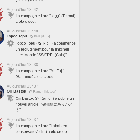
(Anima) a été créée.
Aujourd'hui 13h42
La compagnie libre "sdgg" (Tiamat)
a été créée.
Aujourd'hui 13h40
Topco Topu
Ridill [Gaia]
Topco Topu (
Ridill) a commencé
un recrutement pour la linkshell
inter-Monde "SWORD. (Gaia)".
Aujourd'hui 13h38
La compagnie libre "Mt. Fuji"
(Bahamut) a été créée.
Aujourd'hui 13h37
Qiji Bastok
Ramuh [Meteor]
Qiji Bastok (
Ramuh) a publié un
nouvel article : "磁鉄鉱にありがと
う".
Aujourd'hui 13h37
La compagnie libre "Lahabrea
conservancy" (Ifrit) a été créée.