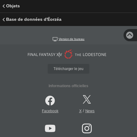
Objets
Base de données d'Éorzéa
Version de bureau
Télécharger le jeu
Informations officielles
/
Facebook
X
News