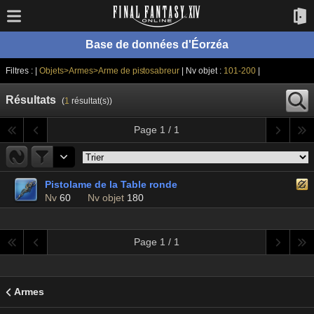
Base de données d'Éorzéa
Filtres : |
Objets>Armes>Arme de pistosabreur
| Nv objet :
101-200
|
Résultats
(
1
résultat(s))
Page 1 / 1
Pistolame de la Table ronde
Nv
60
Nv objet
180
Page 1 / 1
Armes