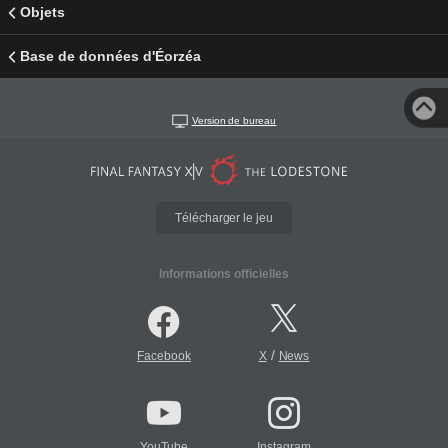
Objets
Base de données d'Éorzéa
Version de bureau
Télécharger le jeu
Informations officielles
/
Facebook
X
News
YouTube
Instagram